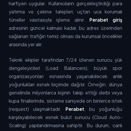
harfiyen uygular. Kullanıcıların gerçekleştirdiği para
yatırma ve çekme talepleri, uçtan uca korumalı
tüneller vasıtasıyla işleme alınır.
Perabet giriş
adresinin güncel kalması kadar, bu adres üzerinden
sağlanan trafiğin temiz olması da kurumsal öncelikler
arasında yer alır.
Teknik ekipler tarafından 7/24 izlenen sunucu yük
dengeleyicileri (Load Balancers), büyük spor
organizasyonları esnasında yaşanabilecek anlık
yoğunlukları esnek biçimde dağıtır. Örneğin, dünya
genelinde milyonlarca kişinin takip ettiği derbi veya
kupa finallerinde, sisteme saniyede on binlerce istek
(request) ulaşmaktadır.
Perabet
, bu yoğunluğu
karşılayabilecek esnek bulut sunucu (Cloud Auto-
Scaling) yapılandırmasına sahiptir. Bu durum, canlı