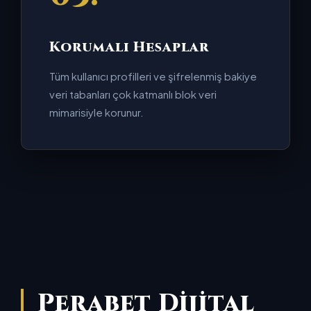
Korumalı Hesaplar
Tüm kullanıcı profilleri ve şifrelenmiş bakiye
veri tabanları çok katmanlı blok veri
mimarisiyle korunur.
Perabet Dijital