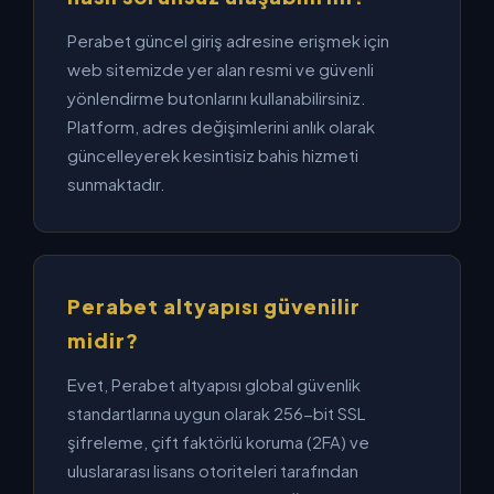
Perabet güncel giriş adresine erişmek için
web sitemizde yer alan resmi ve güvenli
yönlendirme butonlarını kullanabilirsiniz.
Platform, adres değişimlerini anlık olarak
güncelleyerek kesintisiz bahis hizmeti
sunmaktadır.
Perabet altyapısı güvenilir
midir?
Evet, Perabet altyapısı global güvenlik
standartlarına uygun olarak 256-bit SSL
şifreleme, çift faktörlü koruma (2FA) ve
uluslararası lisans otoriteleri tarafından