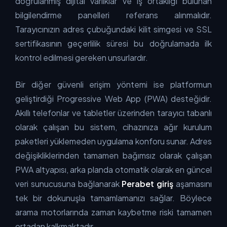
doğrulanmış dijital varlıklar ve iş ortaklığı bulunan
bilgilendirme panelleri referans alınmalıdır.
Tarayıcınızın adres çubuğundaki kilit simgesi ve SSL
sertifikasının geçerlilik süresi bu doğrulamada ilk
kontrol edilmesi gereken unsurlardır.
Bir diğer güvenli erişim yöntemi ise platformun
geliştirdiği Progressive Web App (PWA) desteğidir.
Akıllı telefonlar ve tabletler üzerinden tarayıcı tabanlı
olarak çalışan bu sistem, cihazınıza ağır kurulum
paketleri yüklemeden uygulama konforu sunar. Adres
değişikliklerinden tamamen bağımsız olarak çalışan
PWA altyapısı, arka planda otomatik olarak en güncel
veri sunucusuna bağlanarak
Perabet giriş
aşamasını
tek bir dokunuşla tamamlamanızı sağlar. Böylece
arama motorlarında zaman kaybetme riski tamamen
ortadan kalkmaktadır.