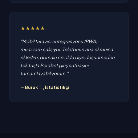
★★★★★
"Mobil tarayıcı entegrasyonu (PWA)
muazzam çalışıyor. Telefonun ana ekranına
ekledim, domain ne oldu diye düşünmeden
tek tuşla Perabet giriş safhasını
tamamlayabiliyorum."
— Burak T., İstatistikçi