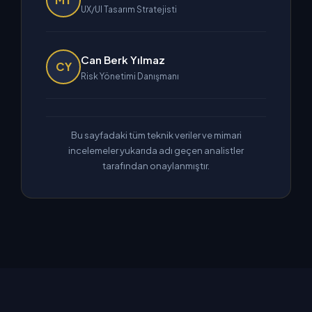
UX/UI Tasarım Stratejisti
Can Berk Yılmaz
CY
Risk Yönetimi Danışmanı
Bu sayfadaki tüm teknik veriler ve mimari
incelemeler yukarıda adı geçen analistler
tarafından onaylanmıştır.