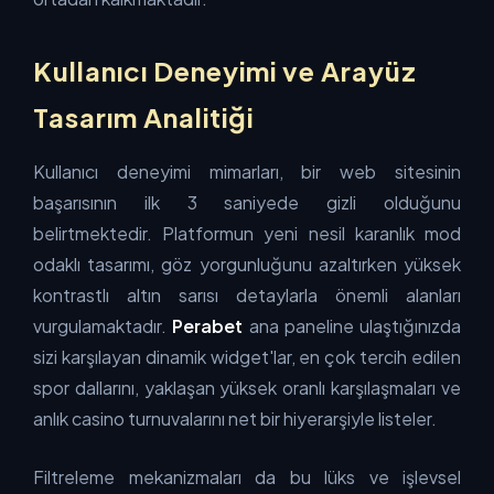
Kullanıcı Deneyimi ve Arayüz
Tasarım Analitiği
Kullanıcı deneyimi mimarları, bir web sitesinin
başarısının ilk 3 saniyede gizli olduğunu
belirtmektedir. Platformun yeni nesil karanlık mod
odaklı tasarımı, göz yorgunluğunu azaltırken yüksek
kontrastlı altın sarısı detaylarla önemli alanları
vurgulamaktadır.
Perabet
ana paneline ulaştığınızda
sizi karşılayan dinamik widget'lar, en çok tercih edilen
spor dallarını, yaklaşan yüksek oranlı karşılaşmaları ve
anlık casino turnuvalarını net bir hiyerarşiyle listeler.
Filtreleme mekanizmaları da bu lüks ve işlevsel