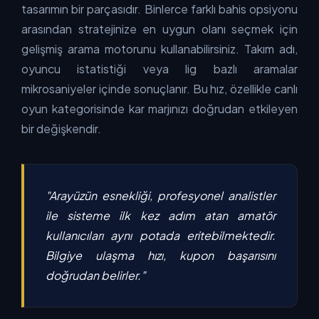
tasarımın bir parçasıdır. Binlerce farklı bahis opsiyonu
arasından stratejinize en uygun olanı seçmek için
gelişmiş arama motorunu kullanabilirsiniz. Takım adı,
oyuncu istatistiği veya lig bazlı aramalar
mikrosaniyeler içinde sonuçlanır. Bu hız, özellikle canlı
oyun kategorisinde kar marjınızı doğrudan etkileyen
bir değişkendir.
"Arayüzün esnekliği, profesyonel analistler
ile sisteme ilk kez adım atan amatör
kullanıcıları aynı potada eritebilmektedir.
Bilgiye ulaşma hızı, kupon başarısını
doğrudan belirler."