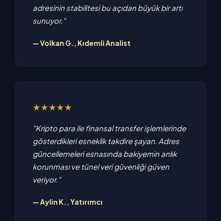
adresinin stabilitesi bu açıdan büyük bir artı
sunuyor."
— Volkan G., Kıdemli Analist
★★★★★
"Kripto para ile finansal transfer işlemlerinde
gösterdikleri esneklik takdire şayan. Adres
güncellemeleri esnasında bakiyemin anlık
korunması ve tünel veri güvenliği güven
veriyor."
— Aylin K., Yatırımcı