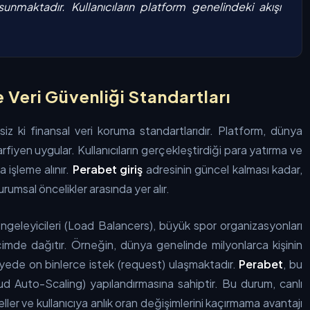
sunmaktadır. Kullanıcıların platform genelindeki akışı
 Veri Güvenliği Standartları
siz ki finansal veri koruma standartlarıdır. Platform, dünya
fiyen uygular. Kullanıcıların gerçekleştirdiği para yatırma ve
 işleme alınır.
Perabet giriş
adresinin güncel kalması kadar,
umsal öncelikler arasında yer alır.
ngeleyicileri (Load Balancers), büyük spor organizasyonları
imde dağıtır. Örneğin, dünya genelinde milyonlarca kişinin
niyede on binlerce istek (request) ulaşmaktadır.
Perabet
, bu
d Auto-Scaling) yapılandırmasına sahiptir. Bu durum, canlı
er ve kullanıcıya anlık oran değişimlerini kaçırmama avantajı