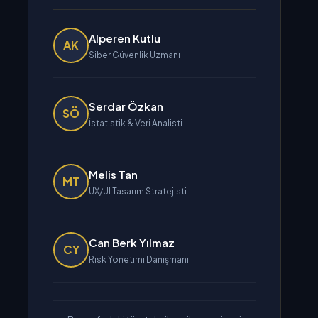
Alperen Kutlu
AK
Siber Güvenlik Uzmanı
Serdar Özkan
SÖ
İstatistik & Veri Analisti
Melis Tan
MT
UX/UI Tasarım Stratejisti
Can Berk Yılmaz
CY
Risk Yönetimi Danışmanı