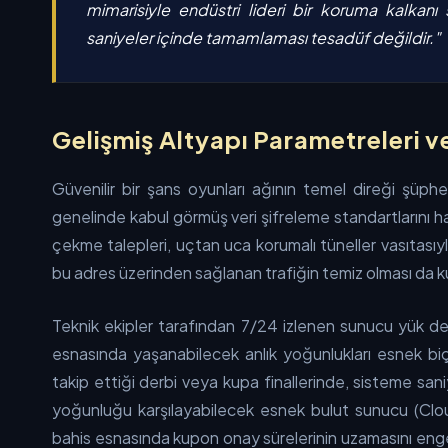
mimarisiyle endüstri lideri bir koruma kalkanı 
saniyeler içinde tamamlaması tesadüf değildir."
Gelişmiş Altyapı Parametreleri ve
Güvenilir bir şans oyunları ağının temel direği şüphe
genelinde kabul görmüş veri şifreleme standartlarını har
çekme talepleri, uçtan uca korumalı tüneller vasıtasıyla
bu adres üzerinden sağlanan trafiğin temiz olması da kur
Teknik ekipler tarafından 7/24 izlenen sunucu yük de
esnasında yaşanabilecek anlık yoğunlukları esnek biç
takip ettiği derbi veya kupa finallerinde, sisteme sa
yoğunluğu karşılayabilecek esnek bulut sunucu (Clou
bahis esnasında kupon onay sürelerinin uzamasını engell