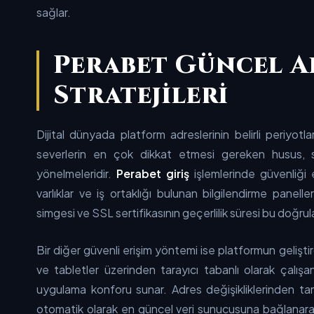
sağlar.
Perabet Güncel A
Stratejileri
Dijital dünyada platform adreslerinin belirli periyot
severlerin en çok dikkat etmesi gereken husus, s
yönelmeleridir.
Perabet giriş
işlemlerinde güvenliği 
varlıklar ve iş ortaklığı bulunan bilgilendirme panelle
simgesi ve SSL sertifikasının geçerlilik süresi bu doğru
Bir diğer güvenli erişim yöntemi ise platformun gelişti
ve tabletler üzerinden tarayıcı tabanlı olarak çalış
uygulama konforu sunar. Adres değişikliklerinden t
otomatik olarak en güncel veri sunucusuna bağlanar