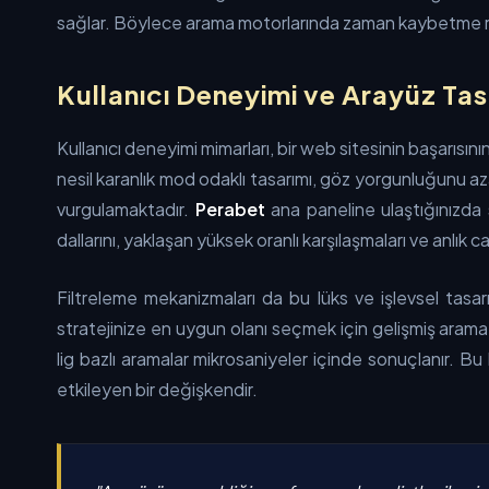
sağlar. Böylece arama motorlarında zaman kaybetme r
Kullanıcı Deneyimi ve Arayüz Tas
Kullanıcı deneyimi mimarları, bir web sitesinin başarısın
nesil karanlık mod odaklı tasarımı, göz yorgunluğunu azal
vurgulamaktadır.
Perabet
ana paneline ulaştığınızda s
dallarını, yaklaşan yüksek oranlı karşılaşmaları ve anlık ca
Filtreleme mekanizmaları da bu lüks ve işlevsel tasarı
stratejinize en uygun olanı seçmek için gelişmiş arama 
lig bazlı aramalar mikrosaniyeler içinde sonuçlanır. Bu 
etkileyen bir değişkendir.