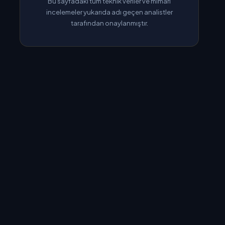
Bu sayfadaki tüm teknik veriler ve mimari
incelemeler yukarıda adı geçen analistler
tarafından onaylanmıştır.