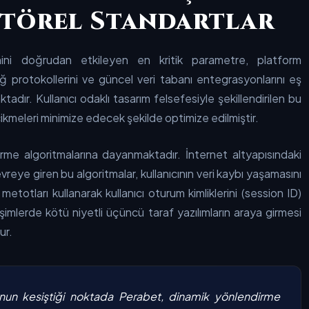
ktörel Standartlar
ini doğrudan etkileyen en kritik parametre, platform
 protokollerini ve güncel veri tabanı entegrasyonlarını eş
tadır. Kullanıcı odaklı tasarım felsefesiyle şekillendirilen bu
cikmeleri minimize edecek şekilde optimize edilmiştir.
rme algoritmalarına dayanmaktadır. İnternet altyapısındaki
eye giren bu algoritmalar, kullanıcının veri kaybı yaşamasını
metotları kullanarak kullanıcı oturum kimliklerini (session ID)
şimlerde kötü niyetli üçüncü taraf yazılımların araya girmesi
ur.
nunun kesiştiği noktada Perabet, dinamik yönlendirme