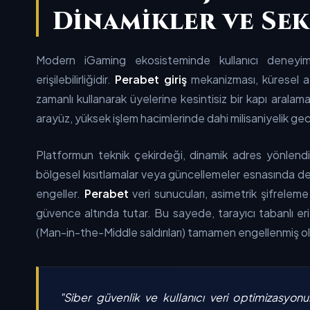
Dinamikler ve Se
Modern iGaming ekosisteminde kullanıcı deneyim
erişilebilirliğidir.
Perabet giriş
mekanizması, küresel ağ
zamanlı kullanarak üyelerine kesintisiz bir kapı aralamak
arayüz, yüksek işlem hacimlerinde dahi milisaniyelik ge
Platformun teknik çekirdeği, dinamik adres yönlendi
bölgesel kısıtlamalar veya güncellemeler esnasında devr
engeller.
Perabet
veri sunucuları, asimetrik şifreleme 
güvence altında tutar. Bu sayede, tarayıcı tabanlı eri
(Man-in-the-Middle saldırıları) tamamen engellenmiş ol
"Siber güvenlik ve kullanıcı veri optimizasyo