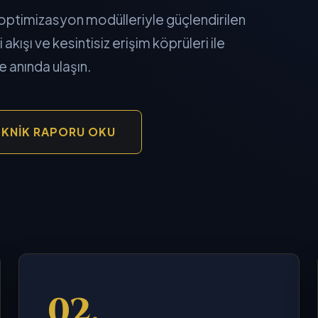
 optimizasyon modülleriyle güçlendirilen
akışı ve kesintisiz erişim köprüleri ile
e anında ulaşın.
EKNIK RAPORU OKU
02.