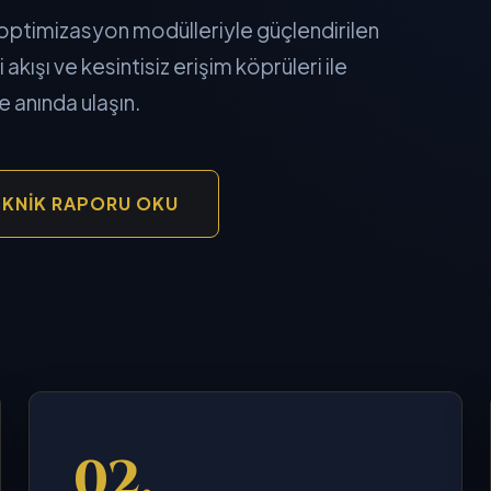
 optimizasyon modülleriyle güçlendirilen
akışı ve kesintisiz erişim köprüleri ile
e anında ulaşın.
EKNIK RAPORU OKU
02.