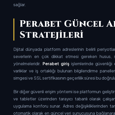
sağlar.
Perabet Güncel A
Stratejileri
Dijital dünyada platform adreslerinin belirli periyot
severlerin en çok dikkat etmesi gereken husus, s
yönelmeleridir.
Perabet giriş
işlemlerinde güvenliği 
varlıklar ve iş ortaklığı bulunan bilgilendirme panelle
simgesi ve SSL sertifikasının geçerlilik süresi bu doğru
Bir diğer güvenli erişim yöntemi ise platformun gelişti
ve tabletler üzerinden tarayıcı tabanlı olarak çalış
uygulama konforu sunar. Adres değişikliklerinden t
otomatik olarak en güncel veri sunucusuna bağlanar