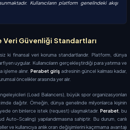
sunmaktadır. Kullanıcıların platform genelindeki akışı
 Veri Güvenliği Standartları
siz ki finansal veri koruma standartlarıdır. Platform, dünya
fiyen uygular. Kullanıcıların gerçekleştirdiği para yatırma ve
 işleme alınır.
Perabet giriş
adresinin güncel kalması kadar,
umsal öncelikler arasında yer alır.
ngeleyicileri (Load Balancers), büyük spor organizasyonları
imde dağıtır. Örneğin, dünya genelinde milyonlarca kişinin
niyede on binlerce istek (request) ulaşmaktadır.
Perabet
, bu
d Auto-Scaling) yapılandırmasına sahiptir. Bu durum, canlı
er ve kullanıcıya anlık oran değişimlerini kaçırmama avantajı