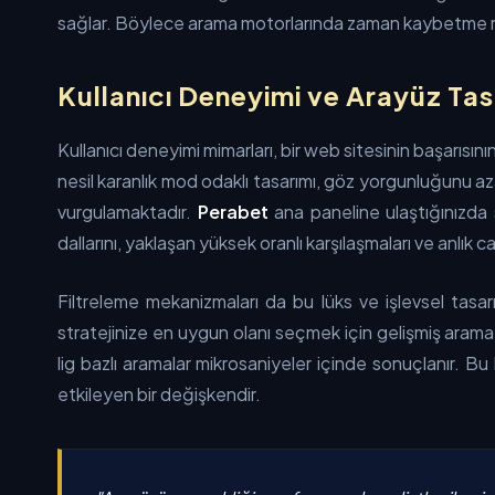
sağlar. Böylece arama motorlarında zaman kaybetme r
Kullanıcı Deneyimi ve Arayüz Tas
Kullanıcı deneyimi mimarları, bir web sitesinin başarısın
nesil karanlık mod odaklı tasarımı, göz yorgunluğunu azal
vurgulamaktadır.
Perabet
ana paneline ulaştığınızda s
dallarını, yaklaşan yüksek oranlı karşılaşmaları ve anlık ca
Filtreleme mekanizmaları da bu lüks ve işlevsel tasarı
stratejinize en uygun olanı seçmek için gelişmiş arama 
lig bazlı aramalar mikrosaniyeler içinde sonuçlanır. Bu 
etkileyen bir değişkendir.