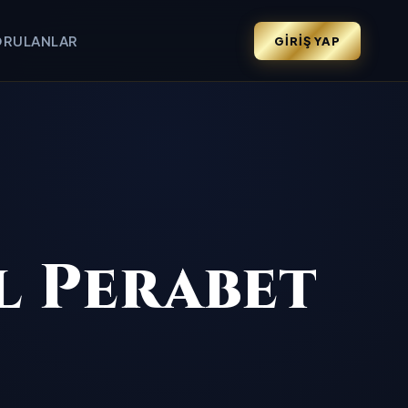
ORULANLAR
GIRIŞ YAP
l Perabet