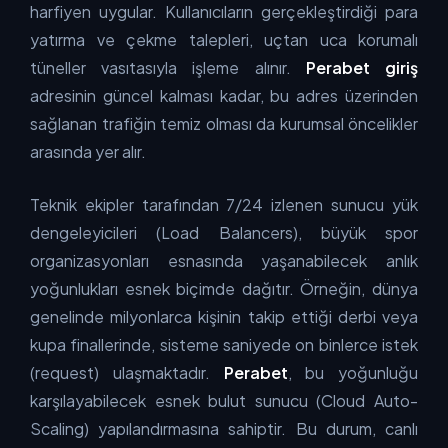
harfiyen uygular. Kullanıcıların gerçekleştirdiği para
yatırma ve çekme talepleri, uçtan uca korumalı
tüneller vasıtasıyla işleme alınır.
Perabet giriş
adresinin güncel kalması kadar, bu adres üzerinden
sağlanan trafiğin temiz olması da kurumsal öncelikler
arasında yer alır.
Teknik ekipler tarafından 7/24 izlenen sunucu yük
dengeleyicileri (Load Balancers), büyük spor
organizasyonları esnasında yaşanabilecek anlık
yoğunlukları esnek biçimde dağıtır. Örneğin, dünya
genelinde milyonlarca kişinin takip ettiği derbi veya
kupa finallerinde, sisteme saniyede on binlerce istek
(request) ulaşmaktadır.
Perabet
, bu yoğunluğu
karşılayabilecek esnek bulut sunucu (Cloud Auto-
Scaling) yapılandırmasına sahiptir. Bu durum, canlı