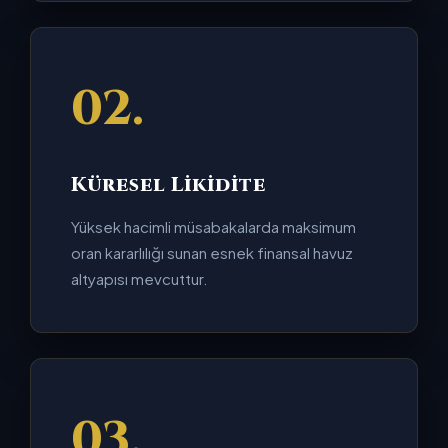
02.
Küresel Likidite
Yüksek hacimli müsabakalarda maksimum
oran kararlılığı sunan esnek finansal havuz
altyapısı mevcuttur.
03.