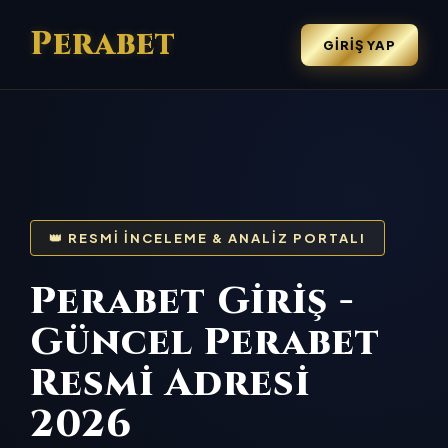
Perabet
GIRIŞ YAP
👑 RESMI İNCELEME & ANALIZ PORTALI
Perabet Giriş -
Güncel Perabet
Resmi Adresi
2026