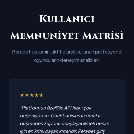
Kullanıcı
Memnuniyet Matrisi
Perabet sistemini aktif olarak kullanan profesyonel
oyuncuların deneyim analizleri.
★★★★★
"Platformun özellikle API hızını çok
beğeniyorum. Canlı bahislerde oranlar
düşmeden kuponu onaylayabilmek benim
için en kritik başarı kriteridir. Perabet giriş