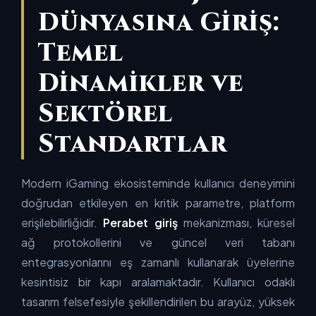
Dünyasına Giriş:
Temel
Dinamikler ve
Sektörel
Standartlar
Modern iGaming ekosisteminde kullanıcı deneyimini
doğrudan etkileyen en kritik parametre, platform
erişilebilirliğidir.
Perabet giriş
mekanizması, küresel
ağ protokollerini ve güncel veri tabanı
entegrasyonlarını eş zamanlı kullanarak üyelerine
kesintisiz bir kapı aralamaktadır. Kullanıcı odaklı
tasarım felsefesiyle şekillendirilen bu arayüz, yüksek