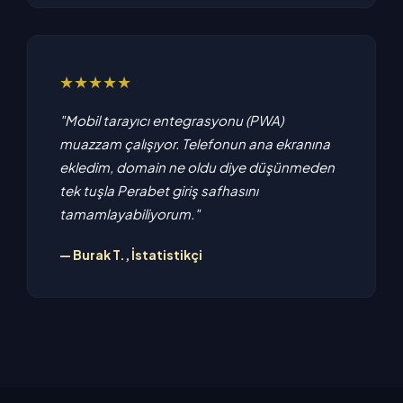
★★★★★
"Mobil tarayıcı entegrasyonu (PWA)
muazzam çalışıyor. Telefonun ana ekranına
ekledim, domain ne oldu diye düşünmeden
tek tuşla Perabet giriş safhasını
tamamlayabiliyorum."
— Burak T., İstatistikçi