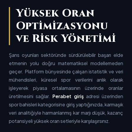
Yüksek Oran
Optimizasyonu
ve Risk Yönetimi
Şans oyunları sektöründe sürdürülebilir başarı elde
etmenin yolu doğru matematiksel modellemeden
geçer. Platform bünyesinde çalışan istatistik ve veri
mühendisleri, küresel spor verilerini anlık olarak
işleyerek piyasa ortalamasının üzerinde oranlar
üretilmesini sağlar.
Perabet giriş
adresi üzerinden
spor bahisleri kategorisine giriş yaptığınızda, karmaşık
veri analitiğiyle harmanlanmış kar marjı düşük, kazanç
potansiyeli yüksek oran setleriyle karşılaşırsınız.