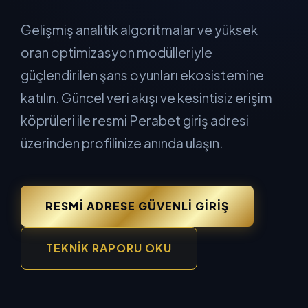
Gelişmiş analitik algoritmalar ve yüksek
oran optimizasyon modülleriyle
güçlendirilen şans oyunları ekosistemine
katılın. Güncel veri akışı ve kesintisiz erişim
köprüleri ile resmi Perabet giriş adresi
üzerinden profilinize anında ulaşın.
RESMI ADRESE GÜVENLI GIRIŞ
TEKNIK RAPORU OKU