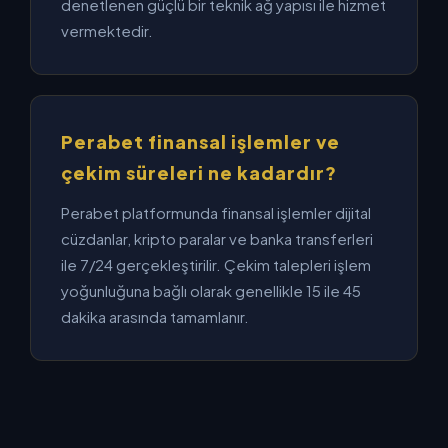
denetlenen güçlü bir teknik ağ yapısı ile hizmet
vermektedir.
Perabet finansal işlemler ve
çekim süreleri ne kadardır?
Perabet platformunda finansal işlemler dijital
cüzdanlar, kripto paralar ve banka transferleri
ile 7/24 gerçekleştirilir. Çekim talepleri işlem
yoğunluğuna bağlı olarak genellikle 15 ile 45
dakika arasında tamamlanır.