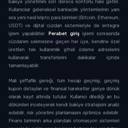
bakiye yönetimini son derece konforlu hale getirir.
Kullanıcılar geleneksel bankacılık yöntemlerinin yanı
sıra yeni nesil kripto para birimleri (Bitcoin, Ethereum,
USDT) ve dijital cüzdan sistemleriyle de entegre
işlem yapabilirler.
Perabet giriş
işlemi sonrasında
cüzdanım sekmesine geçen her üye, kendine özel
üretilen tek kullanımlık şifreli ödeme adreslerini
kullanarak transferlerini dakikalar içinde
tamamlayabilir.
Mali şeffaflık gereği, tüm hesap geçmişi, geçmiş
kupon detayları ve finansal hareketler geriye dönük
olarak kayıt altında tutulur. Kullanıcı dilediği an bu
dökümleri inceleyerek kendi bakiye stratejisini analiz
edebilir, risk yönetimi planlamasını optimize edebilir.
Finans biriminin arka plandaki otomasyon sistemleri