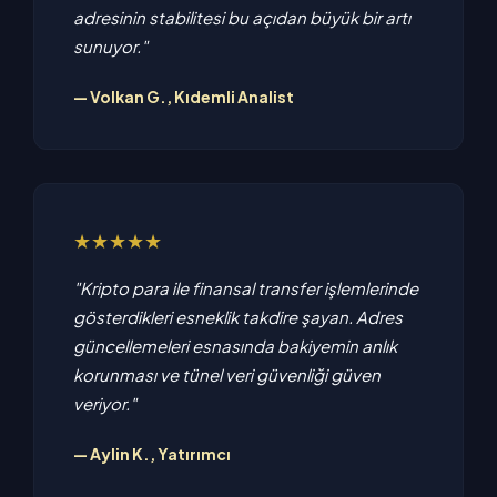
adresinin stabilitesi bu açıdan büyük bir artı
sunuyor."
— Volkan G., Kıdemli Analist
★★★★★
"Kripto para ile finansal transfer işlemlerinde
gösterdikleri esneklik takdire şayan. Adres
güncellemeleri esnasında bakiyemin anlık
korunması ve tünel veri güvenliği güven
veriyor."
— Aylin K., Yatırımcı