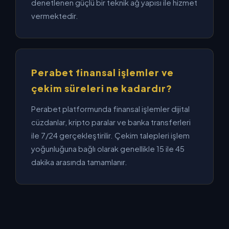
denetlenen güçlü bir teknik ağ yapısı ile hizmet
vermektedir.
Perabet finansal işlemler ve
çekim süreleri ne kadardır?
Perabet platformunda finansal işlemler dijital
cüzdanlar, kripto paralar ve banka transferleri
ile 7/24 gerçekleştirilir. Çekim talepleri işlem
yoğunluğuna bağlı olarak genellikle 15 ile 45
dakika arasında tamamlanır.