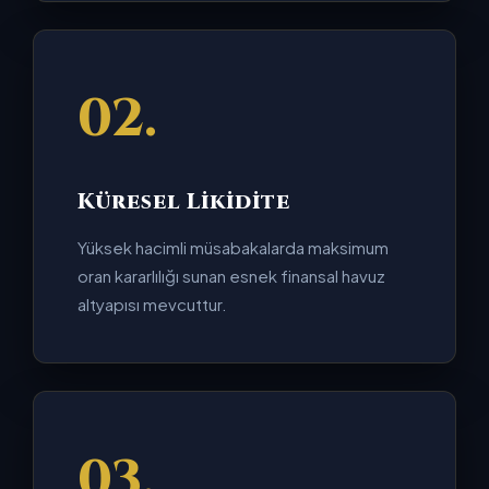
02.
Küresel Likidite
Yüksek hacimli müsabakalarda maksimum
oran kararlılığı sunan esnek finansal havuz
altyapısı mevcuttur.
03.