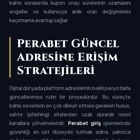
bahis esnasında kupon onay sürelerinin uzamasını
engeller ve kullanıcıya anlık oran değişimlerini
kaçırmama avantajı sağlar.
Perabet Güncel
Adresine Erişim
Stratejileri
Dijital dünyada platform adreslerinin belirli periyotlarla
güncellenmesi rutin bir prosedürdür. Bu süreçte
bahis severlerin en çok dikkat etmesi gereken husus,
sahte (phishing) sitelerden uzak durarak resmi
kanallara yönelmeleridir.
Perabet giriş
işlemlerinde
güvenliği en üst düzeyde tutmak adına, yalnızca