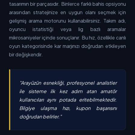
tasarımın bir parçasıdır. Binlerce farklı bahis opsiyonu
arasından stratejinize en uygun olanı seçmek için
gelişmiş arama motorunu kullanabilirsiniz. Takım adı,
oyuncu istatistiği veya lig bazlı aramalar
mikrosaniyeler içinde sonuçlanır. Bu hız, özellikle canlı
oyun kategorisinde kar marjınızı doğrudan etkileyen
bir değişkendir.
"Arayüzün esnekliği, profesyonel analistler
ile sisteme ilk kez adım atan amatör
kullanıcıları aynı potada eritebilmektedir.
Bilgiye ulaşma hızı, kupon başarısını
doğrudan belirler."