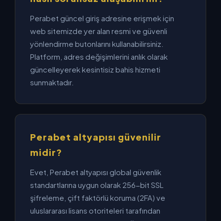
Perabet güncel giriş adresine erişmek için
web sitemizde yer alan resmi ve güvenli
yönlendirme butonlarını kullanabilirsiniz.
Platform, adres değişimlerini anlık olarak
güncelleyerek kesintisiz bahis hizmeti
sunmaktadır.
Perabet altyapısı güvenilir
midir?
Evet, Perabet altyapısı global güvenlik
standartlarına uygun olarak 256-bit SSL
şifreleme, çift faktörlü koruma (2FA) ve
uluslararası lisans otoriteleri tarafından