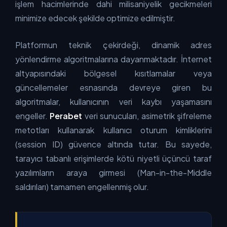
işlem hacimlerinde dahi milisaniyelik gecikmeleri
minimize edecek şekilde optimize edilmiştir.
Platformun teknik çekirdeği, dinamik adres
yönlendirme algoritmalarına dayanmaktadır. İnternet
altyapısındaki bölgesel kısıtlamalar veya
güncellemeler esnasında devreye giren bu
algoritmalar, kullanıcının veri kaybı yaşamasını
engeller.
Perabet
veri sunucuları, asimetrik şifreleme
metotları kullanarak kullanıcı oturum kimliklerini
(session ID) güvence altında tutar. Bu sayede,
tarayıcı tabanlı erişimlerde kötü niyetli üçüncü taraf
yazılımların araya girmesi (Man-in-the-Middle
saldırıları) tamamen engellenmiş olur.