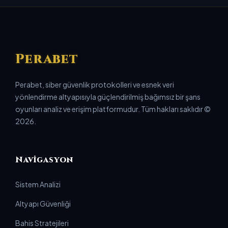
Perabet
Perabet, siber güvenlik protokolleri ve esnek veri
yönlendirme altyapısıyla güçlendirilmiş bağımsız bir şans
oyunları analiz ve erişim platformudur. Tüm hakları saklıdır ©
2026.
Navigasyon
Sistem Analizi
Altyapı Güvenliği
Bahis Stratejileri