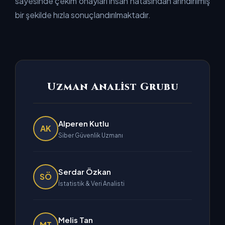
sayesinde çekim onayları insan hatasından arındırılmış
bir şekilde hızla sonuçlandırılmaktadır.
Uzman Analist Grubu
Alperen Kutlu
AK
Siber Güvenlik Uzmanı
Serdar Özkan
SÖ
İstatistik & Veri Analisti
Melis Tan
MT