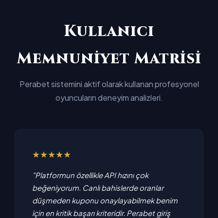
Kullanıcı
Memnuniyet Matrisi
Perabet sistemini aktif olarak kullanan profesyonel
oyuncuların deneyim analizleri.
★★★★★
"Platformun özellikle API hızını çok
beğeniyorum. Canlı bahislerde oranlar
düşmeden kuponu onaylayabilmek benim
için en kritik başarı kriteridir. Perabet giriş