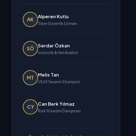
Alperen Kutlu
AK
Siber Güvenlik Uzmanı
Serdar Özkan
SÖ
İstatistik & Veri Analisti
Melis Tan
MT
UX/UI Tasarım Stratejisti
Can Berk Yılmaz
CY
Risk Yönetimi Danışmanı