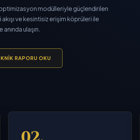
 optimizasyon modülleriyle güçlendirilen
akışı ve kesintisiz erişim köprüleri ile
e anında ulaşın.
EKNIK RAPORU OKU
02.