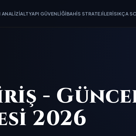
 ANALIZI
ALTYAPI GÜVENLIĞI
BAHIS STRATEJILERI
SIKÇA S
iriş - Günce
esi 2026