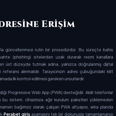
dresine Erişim
larla güncellenmesi rutin bir prosedürdür. Bu süreçte bahis
ahte (phishing) sitelerden uzak durarak resmi kanallara
en üst düzeyde tutmak adına, yalnızca doğrulanmış dijital
ri referans alınmalıdır. Tarayıcınızın adres çubuğundaki kilit
lamada ilk kontrol edilmesi gereken unsurlardır.
rdiği Progressive Web App (PWA) desteğidir. Akıllı telefonlar
an bu sistem, cihazınıza ağır kurulum paketleri yüklemeden
amamen bağımsız olarak çalışan PWA altyapısı, arka planda
ak
Perabet giriş
aşamasını tek bir dokunuşla tamamlamanızı