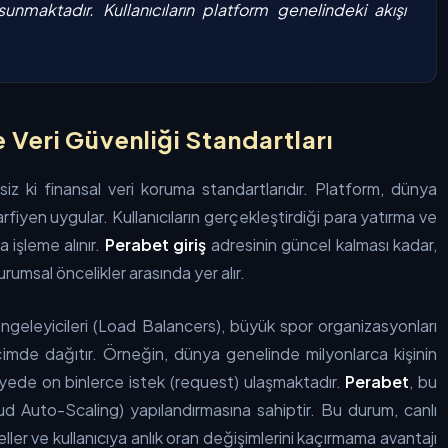
sunmaktadır. Kullanıcıların platform genelindeki akışı
 Veri Güvenliği Standartları
siz ki finansal veri koruma standartlarıdır. Platform, dünya
fiyen uygular. Kullanıcıların gerçekleştirdiği para yatırma ve
 işleme alınır.
Perabet giriş
adresinin güncel kalması kadar,
umsal öncelikler arasında yer alır.
ngeleyicileri (Load Balancers), büyük spor organizasyonları
imde dağıtır. Örneğin, dünya genelinde milyonlarca kişinin
niyede on binlerce istek (request) ulaşmaktadır.
Perabet
, bu
d Auto-Scaling) yapılandırmasına sahiptir. Bu durum, canlı
er ve kullanıcıya anlık oran değişimlerini kaçırmama avantajı