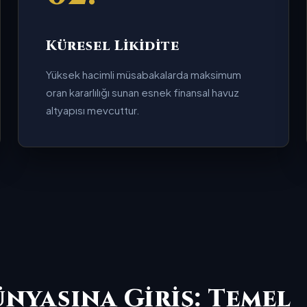
Küresel Likidite
Yüksek hacimli müsabakalarda maksimum
oran kararlılığı sunan esnek finansal havuz
altyapısı mevcuttur.
ünyasına Giriş: Temel