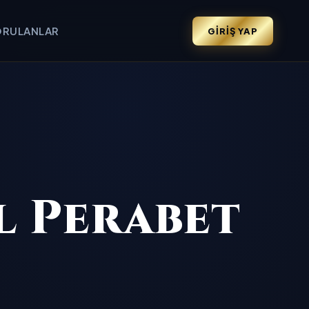
ORULANLAR
GIRIŞ YAP
l Perabet