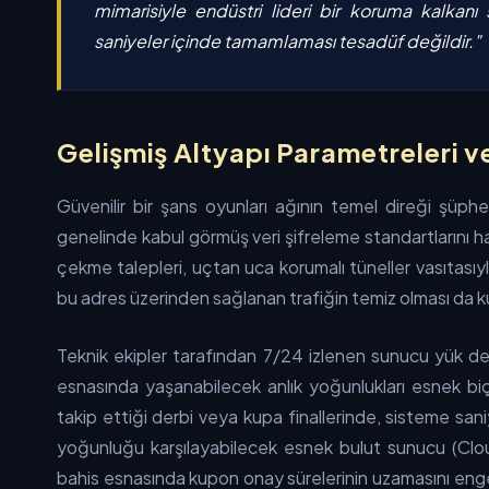
mimarisiyle endüstri lideri bir koruma kalkanı 
saniyeler içinde tamamlaması tesadüf değildir."
Gelişmiş Altyapı Parametreleri ve
Güvenilir bir şans oyunları ağının temel direği şüphe
genelinde kabul görmüş veri şifreleme standartlarını har
çekme talepleri, uçtan uca korumalı tüneller vasıtasıyla
bu adres üzerinden sağlanan trafiğin temiz olması da kur
Teknik ekipler tarafından 7/24 izlenen sunucu yük de
esnasında yaşanabilecek anlık yoğunlukları esnek biç
takip ettiği derbi veya kupa finallerinde, sisteme sa
yoğunluğu karşılayabilecek esnek bulut sunucu (Clou
bahis esnasında kupon onay sürelerinin uzamasını engell