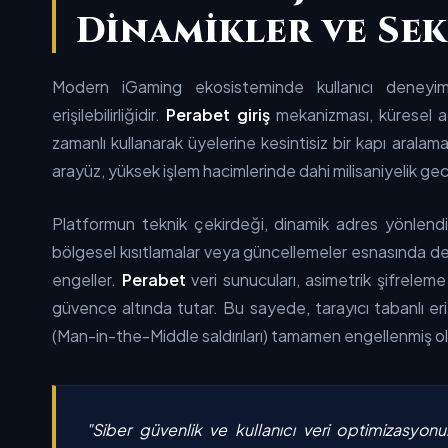
Dinamikler ve Se
Modern iGaming ekosisteminde kullanıcı deneyim
erişilebilirliğidir.
Perabet giriş
mekanizması, küresel ağ
zamanlı kullanarak üyelerine kesintisiz bir kapı aralamak
arayüz, yüksek işlem hacimlerinde dahi milisaniyelik ge
Platformun teknik çekirdeği, dinamik adres yönlendi
bölgesel kısıtlamalar veya güncellemeler esnasında devr
engeller.
Perabet
veri sunucuları, asimetrik şifreleme 
güvence altında tutar. Bu sayede, tarayıcı tabanlı eri
(Man-in-the-Middle saldırıları) tamamen engellenmiş ol
"Siber güvenlik ve kullanıcı veri optimizasyo