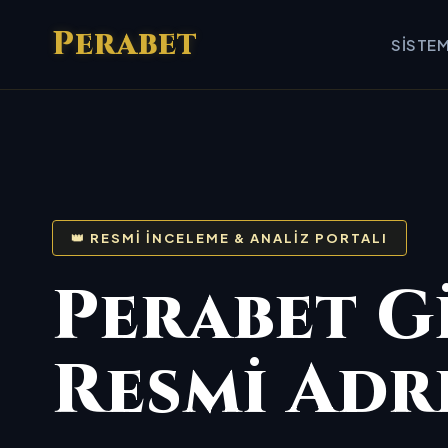
Perabet
SISTEM
👑 RESMI İNCELEME & ANALIZ PORTALI
Perabet G
Resmi Adr