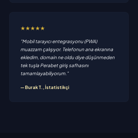
★★★★★
"Mobil tarayıcı entegrasyonu (PWA)
muazzam çalışıyor. Telefonun ana ekranına
ekledim, domain ne oldu diye düşünmeden
tek tuşla Perabet giriş safhasını
tamamlayabiliyorum."
— Burak T., İstatistikçi