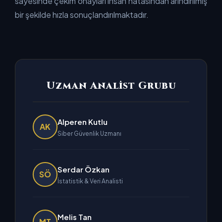
sayesinde çekim onayları insan hatasından arındırılmış
bir şekilde hızla sonuçlandırılmaktadır.
Uzman Analist Grubu
Alperen Kutlu
AK
Siber Güvenlik Uzmanı
Serdar Özkan
SÖ
İstatistik & Veri Analisti
Melis Tan
MT