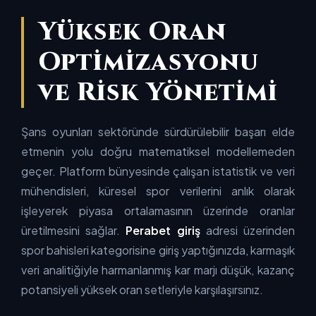
Yüksek Oran
Optimizasyonu
ve Risk Yönetimi
Şans oyunları sektöründe sürdürülebilir başarı elde
etmenin yolu doğru matematiksel modellemeden
geçer. Platform bünyesinde çalışan istatistik ve veri
mühendisleri, küresel spor verilerini anlık olarak
işleyerek piyasa ortalamasının üzerinde oranlar
üretilmesini sağlar.
Perabet giriş
adresi üzerinden
spor bahisleri kategorisine giriş yaptığınızda, karmaşık
veri analitiğiyle harmanlanmış kar marjı düşük, kazanç
potansiyeli yüksek oran setleriyle karşılaşırsınız.