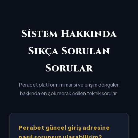
Sistem Hakkında
Sıkça Sorulan
Sorular
Perabet platform mimarisi ve erişim döngüleri
hakkında en çok merak edilen teknik sorular.
Perabet güncel giriş adresine
nasıl sorunsuz ulaşabilirim?