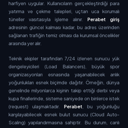
harfiyen uygular. Kullanıcıların gerçekleştirdiği para
yatırma ve çekme talepleri, uçtan uca korumalı
tüneller vasıtasıyla işleme alınır.
Perabet giriş
adresinin güncel kalması kadar, bu adres üzerinden
sağlanan trafiğin temiz olması da kurumsal öncelikler
arasında yer alır.
Teknik ekipler tarafından 7/24 izlenen sunucu yük
dengeleyicileri (Load Balancers), büyük spor
organizasyonları esnasında yaşanabilecek anlık
yoğunlukları esnek biçimde dağıtır. Örneğin, dünya
genelinde milyonlarca kişinin takip ettiği derbi veya
kupa finallerinde, sisteme saniyede on binlerce istek
(request) ulaşmaktadır.
Perabet
, bu yoğunluğu
karşılayabilecek esnek bulut sunucu (Cloud Auto-
Scaling) yapılandırmasına sahiptir. Bu durum, canlı