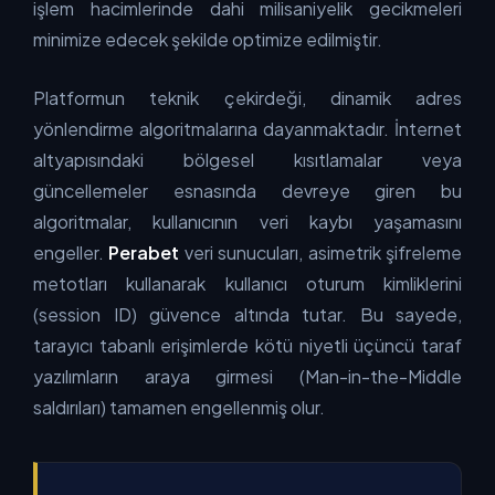
işlem hacimlerinde dahi milisaniyelik gecikmeleri
minimize edecek şekilde optimize edilmiştir.
Platformun teknik çekirdeği, dinamik adres
yönlendirme algoritmalarına dayanmaktadır. İnternet
altyapısındaki bölgesel kısıtlamalar veya
güncellemeler esnasında devreye giren bu
algoritmalar, kullanıcının veri kaybı yaşamasını
engeller.
Perabet
veri sunucuları, asimetrik şifreleme
metotları kullanarak kullanıcı oturum kimliklerini
(session ID) güvence altında tutar. Bu sayede,
tarayıcı tabanlı erişimlerde kötü niyetli üçüncü taraf
yazılımların araya girmesi (Man-in-the-Middle
saldırıları) tamamen engellenmiş olur.