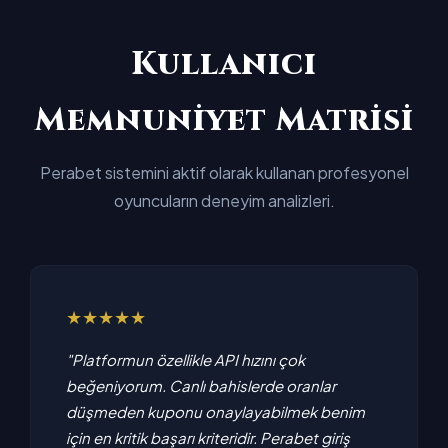
Kullanıcı
Memnuniyet Matrisi
Perabet sistemini aktif olarak kullanan profesyonel
oyuncuların deneyim analizleri.
★★★★★
"Platformun özellikle API hızını çok
beğeniyorum. Canlı bahislerde oranlar
düşmeden kuponu onaylayabilmek benim
için en kritik başarı kriteridir. Perabet giriş