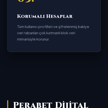
Korumalı Hesaplar
Tüm kullanıcı profilleri ve şifrelenmiş bakiye
veri tabanları çok katmanlı blok veri
mimarisiyle korunur.
Perabet Dijital