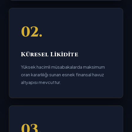
02.
Küresel Likidite
Yüksek hacimli müsabakalarda maksimum
oran kararlılığı sunan esnek finansal havuz
altyapısı mevcuttur.
03.