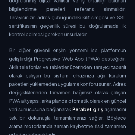
doğrulanmış dijital varlıklar ve iş ortaklığı bulunan
bilgilendirme panelleri referans alınmalıdır.
Tarayıcınızın adres çubuğundaki kilit simgesi ve SSL
sertifikasının geçerlilik süresi bu doğrulamada ilk
kontrol edilmesi gereken unsurlardır.
Bir diğer güvenli erişim yöntemi ise platformun
geliştirdiği Progressive Web App (PWA) desteğidir.
Akıllı telefonlar ve tabletler üzerinden tarayıcı tabanlı
olarak çalışan bu sistem, cihazınıza ağır kurulum
paketleri yüklemeden uygulama konforu sunar. Adres
değişikliklerinden tamamen bağımsız olarak çalışan
PWA altyapısı, arka planda otomatik olarak en güncel
veri sunucusuna bağlanarak
Perabet giriş
aşamasını
tek bir dokunuşla tamamlamanızı sağlar. Böylece
arama motorlarında zaman kaybetme riski tamamen
ortadan kalkmaktadır.