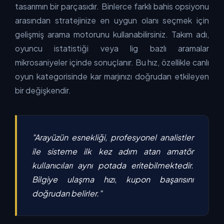
tasarımın bir parçasıdır. Binlerce farklı bahis opsiyonu
arasından stratejinize en uygun olanı seçmek için
gelişmiş arama motorunu kullanabilirsiniz. Takım adı,
oyuncu istatistiği veya lig bazlı aramalar
mikrosaniyeler içinde sonuçlanır. Bu hız, özellikle canlı
oyun kategorisinde kar marjınızı doğrudan etkileyen
bir değişkendir.
"Arayüzün esnekliği, profesyonel analistler
ile sisteme ilk kez adım atan amatör
kullanıcıları aynı potada eritebilmektedir.
Bilgiye ulaşma hızı, kupon başarısını
doğrudan belirler."