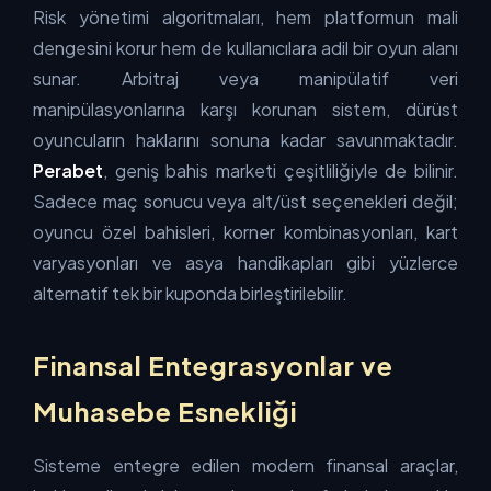
Risk yönetimi algoritmaları, hem platformun mali
dengesini korur hem de kullanıcılara adil bir oyun alanı
sunar. Arbitraj veya manipülatif veri
manipülasyonlarına karşı korunan sistem, dürüst
oyuncuların haklarını sonuna kadar savunmaktadır.
Perabet
, geniş bahis marketi çeşitliliğiyle de bilinir.
Sadece maç sonucu veya alt/üst seçenekleri değil;
oyuncu özel bahisleri, korner kombinasyonları, kart
varyasyonları ve asya handikapları gibi yüzlerce
alternatif tek bir kuponda birleştirilebilir.
Finansal Entegrasyonlar ve
Muhasebe Esnekliği
Sisteme entegre edilen modern finansal araçlar,