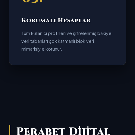
Korumalı Hesaplar
Tüm kullanıcı profilleri ve şifrelenmiş bakiye
veri tabanları çok katmanlı blok veri
mimarisiyle korunur.
Perabet Dijital