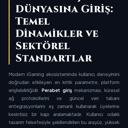
Dünyasına Giriş:
Temel
Dinamikler ve
Sektörel
Standartlar
Modern iGaming ekosisteminde kullanıcı deneyimini
doğrudan etkileyen en kritik parametre, platform
erişilebilirliğidir.
Perabet giriş
mekanizması, küresel
ağ protokollerini ve güncel veri tabanı
entegrasyonlarını eş zamanlı kullanarak üyelerine
kesintisiz bir kapı aralamaktadır. Kullanıcı odaklı
tasarım felsefesiyle şekillendirilen bu arayüz, yüksek