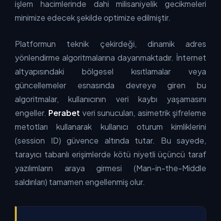
işlem hacimlerinde dahi milisaniyelik gecikmeleri
minimize edecek şekilde optimize edilmiştir.
Platformun teknik çekirdeği, dinamik adres
yönlendirme algoritmalarına dayanmaktadır. İnternet
altyapısındaki bölgesel kısıtlamalar veya
güncellemeler esnasında devreye giren bu
algoritmalar, kullanıcının veri kaybı yaşamasını
engeller.
Perabet
veri sunucuları, asimetrik şifreleme
metotları kullanarak kullanıcı oturum kimliklerini
(session ID) güvence altında tutar. Bu sayede,
tarayıcı tabanlı erişimlerde kötü niyetli üçüncü taraf
yazılımların araya girmesi (Man-in-the-Middle
saldırıları) tamamen engellenmiş olur.