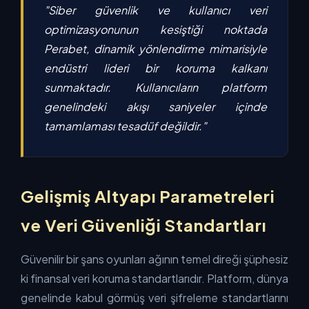
"Siber güvenlik ve kullanıcı veri
optimizasyonunun kesiştiği noktada
Perabet, dinamik yönlendirme mimarisiyle
endüstri lideri bir koruma kalkanı
sunmaktadır. Kullanıcıların platform
genelindeki akışı saniyeler içinde
tamamlaması tesadüf değildir."
Gelişmiş Altyapı Parametreleri
ve Veri Güvenliği Standartları
Güvenilir bir şans oyunları ağının temel direği şüphesiz
ki finansal veri koruma standartlarıdır. Platform, dünya
genelinde kabul görmüş veri şifreleme standartlarını