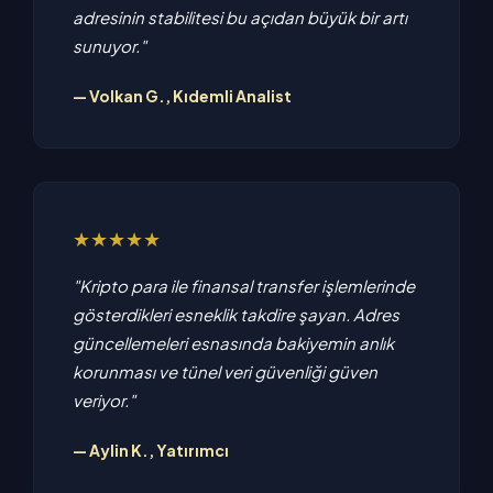
adresinin stabilitesi bu açıdan büyük bir artı
sunuyor."
— Volkan G., Kıdemli Analist
★★★★★
"Kripto para ile finansal transfer işlemlerinde
gösterdikleri esneklik takdire şayan. Adres
güncellemeleri esnasında bakiyemin anlık
korunması ve tünel veri güvenliği güven
veriyor."
— Aylin K., Yatırımcı