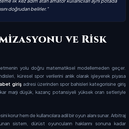
isteme ilk kez adım atan amatör kullanıcıları aynı potada
sını doğrudan belirler."
mizasyonu ve Risk
lde etmenin yolu doğru matematiksel modellemeden geçer.
sleri, küresel spor verilerini anlık olarak işleyerek piyasa
abet giriş
adresi üzerinden spor bahisleri kategorisine giriş
 kar marjı düşük, kazanç potansiyeli yüksek oran setleriyle
i korur hem de kullanıcılara adil bir oyun alanı sunar. Arbitraj
runan sistem, dürüst oyuncuların haklarını sonuna kadar