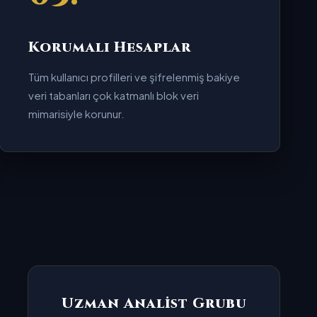
Korumalı Hesaplar
Tüm kullanıcı profilleri ve şifrelenmiş bakiye
veri tabanları çok katmanlı blok veri
mimarisiyle korunur.
Uzman Analist Grubu