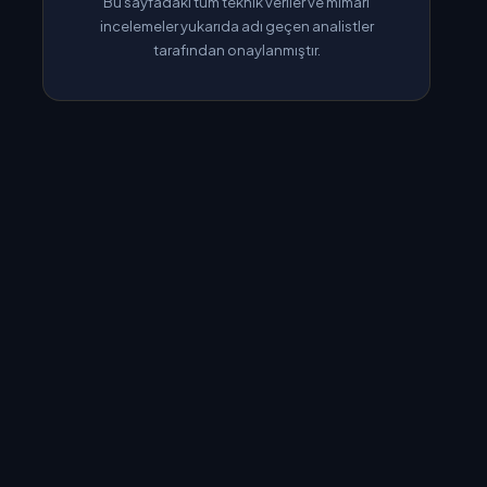
Bu sayfadaki tüm teknik veriler ve mimari
incelemeler yukarıda adı geçen analistler
tarafından onaylanmıştır.