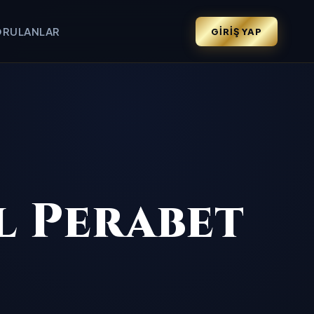
ORULANLAR
GIRIŞ YAP
l Perabet