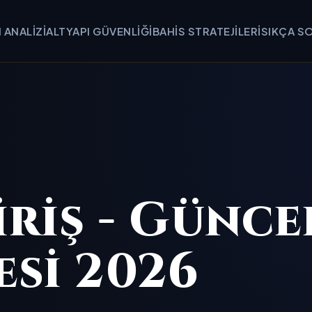
 ANALIZI
ALTYAPI GÜVENLIĞI
BAHIS STRATEJILERI
SIKÇA S
iriş - Günce
esi 2026