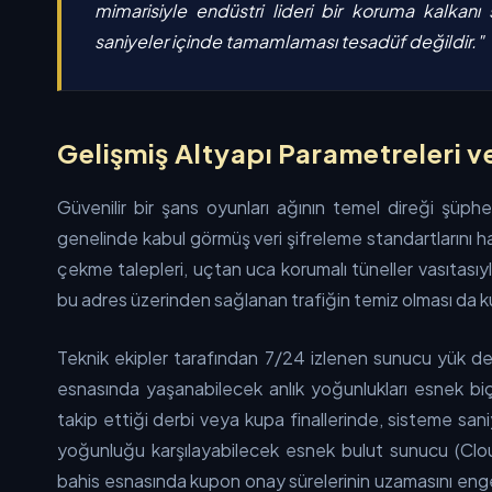
mimarisiyle endüstri lideri bir koruma kalkanı 
saniyeler içinde tamamlaması tesadüf değildir."
Gelişmiş Altyapı Parametreleri ve
Güvenilir bir şans oyunları ağının temel direği şüphe
genelinde kabul görmüş veri şifreleme standartlarını har
çekme talepleri, uçtan uca korumalı tüneller vasıtasıyla
bu adres üzerinden sağlanan trafiğin temiz olması da kur
Teknik ekipler tarafından 7/24 izlenen sunucu yük de
esnasında yaşanabilecek anlık yoğunlukları esnek biç
takip ettiği derbi veya kupa finallerinde, sisteme sa
yoğunluğu karşılayabilecek esnek bulut sunucu (Clou
bahis esnasında kupon onay sürelerinin uzamasını engell