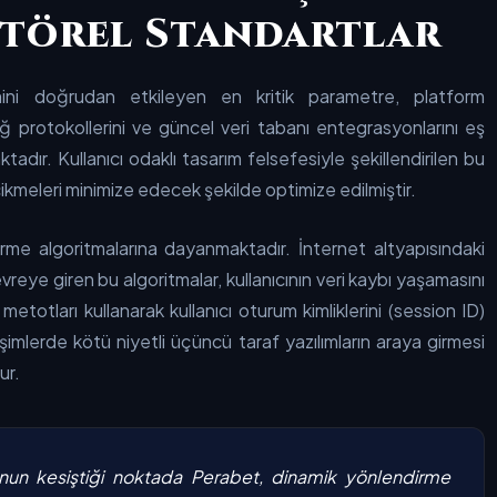
ktörel Standartlar
ini doğrudan etkileyen en kritik parametre, platform
 protokollerini ve güncel veri tabanı entegrasyonlarını eş
tadır. Kullanıcı odaklı tasarım felsefesiyle şekillendirilen bu
cikmeleri minimize edecek şekilde optimize edilmiştir.
rme algoritmalarına dayanmaktadır. İnternet altyapısındaki
eye giren bu algoritmalar, kullanıcının veri kaybı yaşamasını
metotları kullanarak kullanıcı oturum kimliklerini (session ID)
şimlerde kötü niyetli üçüncü taraf yazılımların araya girmesi
ur.
nunun kesiştiği noktada Perabet, dinamik yönlendirme