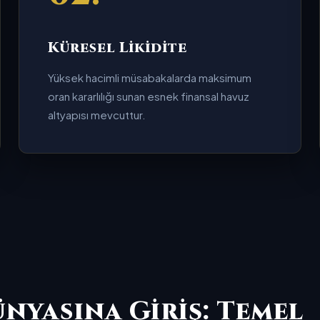
Küresel Likidite
Yüksek hacimli müsabakalarda maksimum
oran kararlılığı sunan esnek finansal havuz
altyapısı mevcuttur.
ünyasına Giriş: Temel