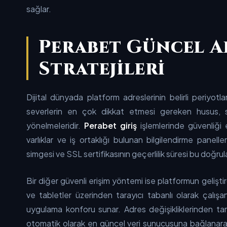
sağlar.
Perabet Güncel A
Stratejileri
Dijital dünyada platform adreslerinin belirli periyot
severlerin en çok dikkat etmesi gereken husus, s
yönelmeleridir.
Perabet giriş
işlemlerinde güvenliği 
varlıklar ve iş ortaklığı bulunan bilgilendirme panelle
simgesi ve SSL sertifikasının geçerlilik süresi bu doğru
Bir diğer güvenli erişim yöntemi ise platformun gelişti
ve tabletler üzerinden tarayıcı tabanlı olarak çalış
uygulama konforu sunar. Adres değişikliklerinden t
otomatik olarak en güncel veri sunucusuna bağlanar