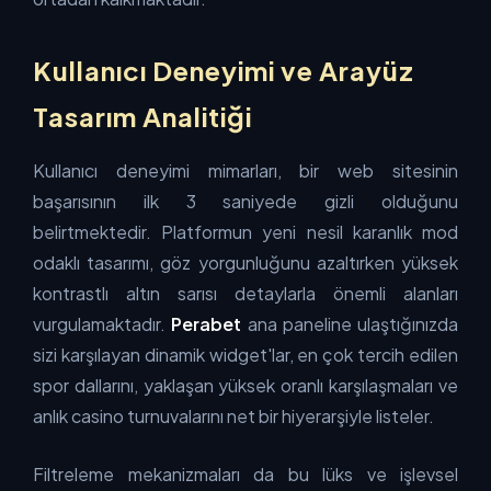
Kullanıcı Deneyimi ve Arayüz
Tasarım Analitiği
Kullanıcı deneyimi mimarları, bir web sitesinin
başarısının ilk 3 saniyede gizli olduğunu
belirtmektedir. Platformun yeni nesil karanlık mod
odaklı tasarımı, göz yorgunluğunu azaltırken yüksek
kontrastlı altın sarısı detaylarla önemli alanları
vurgulamaktadır.
Perabet
ana paneline ulaştığınızda
sizi karşılayan dinamik widget'lar, en çok tercih edilen
spor dallarını, yaklaşan yüksek oranlı karşılaşmaları ve
anlık casino turnuvalarını net bir hiyerarşiyle listeler.
Filtreleme mekanizmaları da bu lüks ve işlevsel