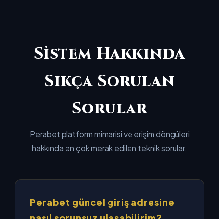
Sistem Hakkında
Sıkça Sorulan
Sorular
Perabet platform mimarisi ve erişim döngüleri
hakkında en çok merak edilen teknik sorular.
Perabet güncel giriş adresine
nasıl sorunsuz ulaşabilirim?