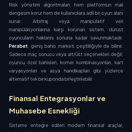
Risk yönetimi algoritmaları, hem platformun mali
dengesini korur hem de kullanıcılara adil bir oyun alanı
sunar. Arbitraj veya manipülatif veri
manipülasyonlarına karşı korunan sistem, dürüst
oyuncuların haklarını sonuna kadar savunmaktadır.
Perabet
, geniş bahis marketi çeşitliliğiyle de bilinir.
Sadece maç sonucu veya alt/üst seçenekleri değil;
oyuncu özel bahisleri, korner kombinasyonları, kart
varyasyonları ve asya handikapları gibi yüzlerce
alternatif tek bir kuponda birleştirilebilir.
Finansal Entegrasyonlar ve
Muhasebe Esnekliği
Sisteme entegre edilen modern finansal araçlar,