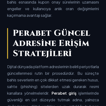
bahis esnasında kupon onay sürelerinin uzamasını
engeller ve kullanıcıya anlık oran değişimlerini
kaçırmama avantajı sağlar.
Perabet Güncel
Adresine Erişim
Stratejileri
Dijital dünyada platform adreslerinin belirli periyotlarla
güncellenmesi rutin bir prosedürdür. Bu süreçte
bahis severlerin en çok dikkat etmesi gereken husus,
sahte (phishing) sitelerden uzak durarak resmi
kanallara yönelmeleridir.
Perabet giriş
işlemlerinde
güvenliği en üst düzeyde tutmak adına, yalnızca