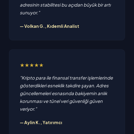
adresinin stabilitesi bu açıdan büyük bir artı
sunuyor."
— Volkan G., Kıdemli Analist
★★★★★
"Kripto para ile finansal transfer işlemlerinde
gösterdikleri esneklik takdire şayan. Adres
güncellemeleri esnasında bakiyemin anlık
korunması ve tünel veri güvenliği güven
veriyor."
— Aylin K., Yatırımcı