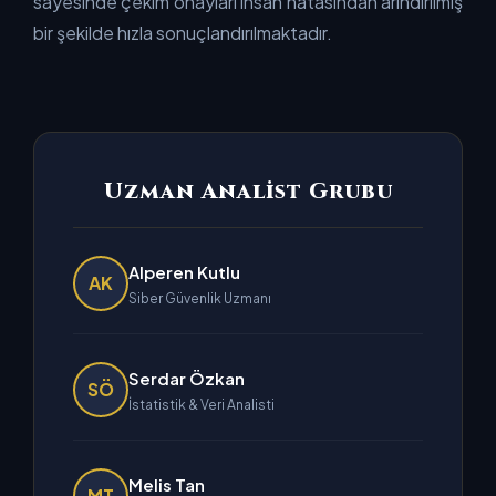
sayesinde çekim onayları insan hatasından arındırılmış
bir şekilde hızla sonuçlandırılmaktadır.
Uzman Analist Grubu
Alperen Kutlu
AK
Siber Güvenlik Uzmanı
Serdar Özkan
SÖ
İstatistik & Veri Analisti
Melis Tan
MT