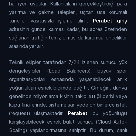
harfiyen uygular. Kullanıcıların gerçekleştirdiği para
yatırma ve çekme talepleri, uçtan uca korumalı
tüneller vasıtasıyla işleme alınır.
Perabet giriş
adresinin güncel kalması kadar, bu adres üzerinden
sağlanan trafiğin temiz olması da kurumsal öncelikler
arasında yer alır.
Teknik ekipler tarafından 7/24 izlenen sunucu yük
dengeleyicileri (Load Balancers), büyük spor
organizasyonları esnasında yaşanabilecek anlık
yoğunlukları esnek biçimde dağıtır. Örneğin, dünya
genelinde milyonlarca kişinin takip ettiği derbi veya
kupa finallerinde, sisteme saniyede on binlerce istek
(request) ulaşmaktadır.
Perabet
, bu yoğunluğu
karşılayabilecek esnek bulut sunucu (Cloud Auto-
Scaling) yapılandırmasına sahiptir. Bu durum, canlı