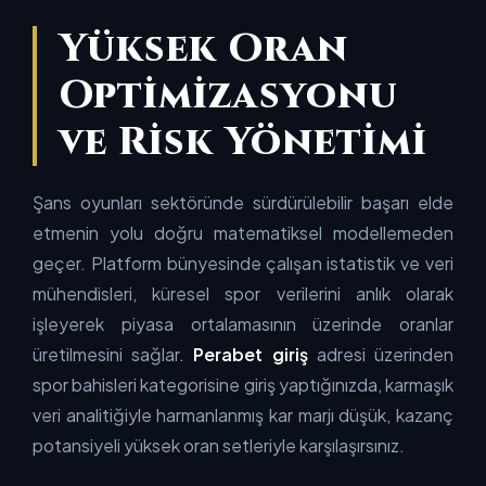
Yüksek Oran
Optimizasyonu
ve Risk Yönetimi
Şans oyunları sektöründe sürdürülebilir başarı elde
etmenin yolu doğru matematiksel modellemeden
geçer. Platform bünyesinde çalışan istatistik ve veri
mühendisleri, küresel spor verilerini anlık olarak
işleyerek piyasa ortalamasının üzerinde oranlar
üretilmesini sağlar.
Perabet giriş
adresi üzerinden
spor bahisleri kategorisine giriş yaptığınızda, karmaşık
veri analitiğiyle harmanlanmış kar marjı düşük, kazanç
potansiyeli yüksek oran setleriyle karşılaşırsınız.