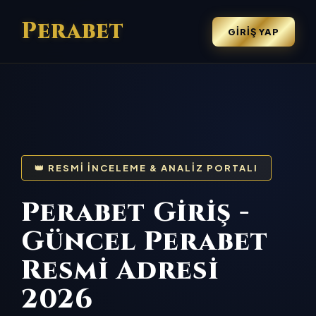
Perabet
GIRIŞ YAP
👑 RESMI İNCELEME & ANALIZ PORTALI
Perabet Giriş -
Güncel Perabet
Resmi Adresi
2026