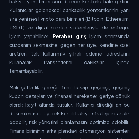
bakiye yönetimini son derece konforlu hale getirir.
Kullanıcılar geleneksel bankacılık yöntemlerinin yanı
sıra yeni nesil kripto para birimleri (Bitcoin, Ethereum,
USDT) ve dijital cüzdan sistemleriyle de entegre
işlem yapabilirler.
Perabet giriş
işlemi sonrasında
cüzdanım sekmesine geçen her üye, kendine özel
üretilen tek kullanımlık şifreli ödeme adreslerini
kullanarak transferlerini dakikalar içinde
tamamlayabilir.
Mali şeffaflık gereği, tüm hesap geçmişi, geçmiş
kupon detayları ve finansal hareketler geriye dönük
olarak kayıt altında tutulur. Kullanıcı dilediği an bu
dökümleri inceleyerek kendi bakiye stratejisini analiz
edebilir, risk yönetimi planlamasını optimize edebilir.
Finans biriminin arka plandaki otomasyon sistemleri