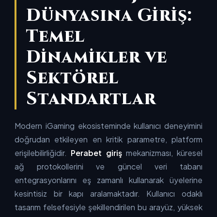
Dünyasına Giriş:
Temel
Dinamikler ve
Sektörel
Standartlar
Modern iGaming ekosisteminde kullanıcı deneyimini
doğrudan etkileyen en kritik parametre, platform
erişilebilirliğidir.
Perabet giriş
mekanizması, küresel
ağ protokollerini ve güncel veri tabanı
entegrasyonlarını eş zamanlı kullanarak üyelerine
kesintisiz bir kapı aralamaktadır. Kullanıcı odaklı
tasarım felsefesiyle şekillendirilen bu arayüz, yüksek