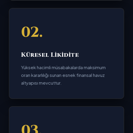
02.
Küresel Likidite
Yüksek hacimli müsabakalarda maksimum
oran kararlılığı sunan esnek finansal havuz
altyapısı mevcuttur.
03.