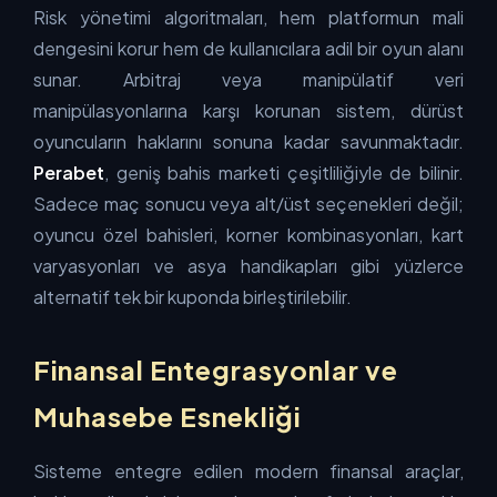
Risk yönetimi algoritmaları, hem platformun mali
dengesini korur hem de kullanıcılara adil bir oyun alanı
sunar. Arbitraj veya manipülatif veri
manipülasyonlarına karşı korunan sistem, dürüst
oyuncuların haklarını sonuna kadar savunmaktadır.
Perabet
, geniş bahis marketi çeşitliliğiyle de bilinir.
Sadece maç sonucu veya alt/üst seçenekleri değil;
oyuncu özel bahisleri, korner kombinasyonları, kart
varyasyonları ve asya handikapları gibi yüzlerce
alternatif tek bir kuponda birleştirilebilir.
Finansal Entegrasyonlar ve
Muhasebe Esnekliği
Sisteme entegre edilen modern finansal araçlar,