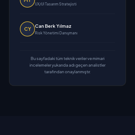
UX/UI Tasarım Stratejisti
Can Berk Yılmaz
CY
Risk Yönetimi Danışmanı
Bu sayfadaki tüm teknik veriler ve mimari
incelemeler yukarıda adı geçen analistler
tarafından onaylanmıştır.