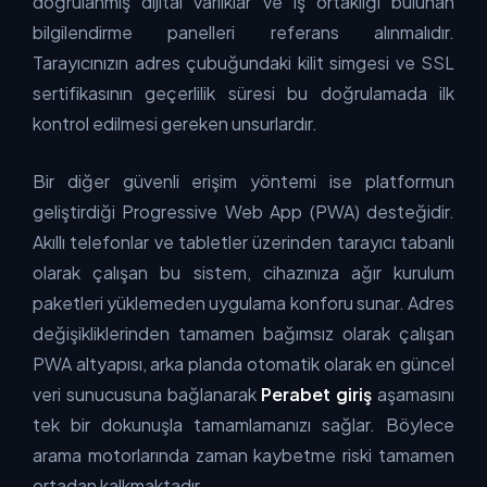
doğrulanmış dijital varlıklar ve iş ortaklığı bulunan
bilgilendirme panelleri referans alınmalıdır.
Tarayıcınızın adres çubuğundaki kilit simgesi ve SSL
sertifikasının geçerlilik süresi bu doğrulamada ilk
kontrol edilmesi gereken unsurlardır.
Bir diğer güvenli erişim yöntemi ise platformun
geliştirdiği Progressive Web App (PWA) desteğidir.
Akıllı telefonlar ve tabletler üzerinden tarayıcı tabanlı
olarak çalışan bu sistem, cihazınıza ağır kurulum
paketleri yüklemeden uygulama konforu sunar. Adres
değişikliklerinden tamamen bağımsız olarak çalışan
PWA altyapısı, arka planda otomatik olarak en güncel
veri sunucusuna bağlanarak
Perabet giriş
aşamasını
tek bir dokunuşla tamamlamanızı sağlar. Böylece
arama motorlarında zaman kaybetme riski tamamen
ortadan kalkmaktadır.