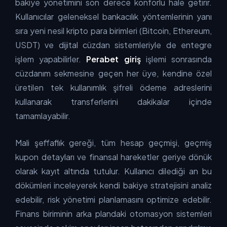
bakiye yönetimini son derece konforlu hale getirir.
Kullanıcılar geleneksel bankacılık yöntemlerinin yanı
sıra yeni nesil kripto para birimleri (Bitcoin, Ethereum,
USDT) ve dijital cüzdan sistemleriyle de entegre
işlem yapabilirler.
Perabet giriş
işlemi sonrasında
cüzdanım sekmesine geçen her üye, kendine özel
üretilen tek kullanımlık şifreli ödeme adreslerini
kullanarak transferlerini dakikalar içinde
tamamlayabilir.
Mali şeffaflık gereği, tüm hesap geçmişi, geçmiş
kupon detayları ve finansal hareketler geriye dönük
olarak kayıt altında tutulur. Kullanıcı dilediği an bu
dökümleri inceleyerek kendi bakiye stratejisini analiz
edebilir, risk yönetimi planlamasını optimize edebilir.
Finans biriminin arka plandaki otomasyon sistemleri