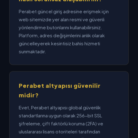
Perabet güncel giriş adresine erişmek için
web sitemizde yer alan resmi ve güvenli
yönlendirme butonlarını kullanabilirsiniz.
Platform, adres değişimlerini anlık olarak
güncelleyerek kesintisiz bahis hizmeti
sunmaktadır.
Perabet altyapısı güvenilir
midir?
Evet, Perabet altyapısı global güvenlik
standartlarına uygun olarak 256-bit SSL
şifreleme, çift faktörlü koruma (2FA) ve
uluslararası lisans otoriteleri tarafından