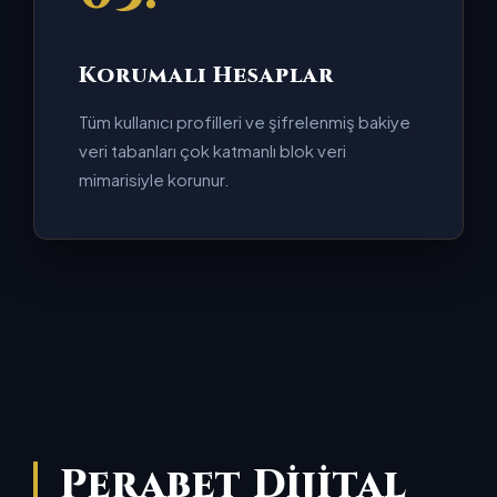
Korumalı Hesaplar
Tüm kullanıcı profilleri ve şifrelenmiş bakiye
veri tabanları çok katmanlı blok veri
mimarisiyle korunur.
Perabet Dijital