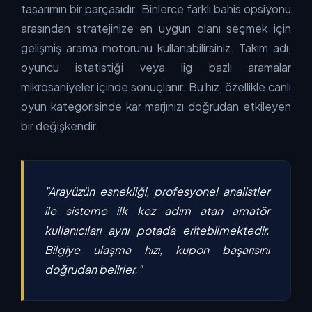
tasarımın bir parçasıdır. Binlerce farklı bahis opsiyonu
arasından stratejinize en uygun olanı seçmek için
gelişmiş arama motorunu kullanabilirsiniz. Takım adı,
oyuncu istatistiği veya lig bazlı aramalar
mikrosaniyeler içinde sonuçlanır. Bu hız, özellikle canlı
oyun kategorisinde kar marjınızı doğrudan etkileyen
bir değişkendir.
"Arayüzün esnekliği, profesyonel analistler
ile sisteme ilk kez adım atan amatör
kullanıcıları aynı potada eritebilmektedir.
Bilgiye ulaşma hızı, kupon başarısını
doğrudan belirler."