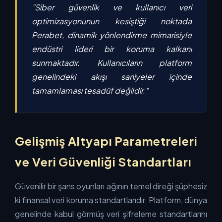
"Siber güvenlik ve kullanıcı veri
optimizasyonunun kesiştiği noktada
Perabet, dinamik yönlendirme mimarisiyle
endüstri lideri bir koruma kalkanı
sunmaktadır. Kullanıcıların platform
genelindeki akışı saniyeler içinde
tamamlaması tesadüf değildir."
Gelişmiş Altyapı Parametreleri
ve Veri Güvenliği Standartları
Güvenilir bir şans oyunları ağının temel direği şüphesiz
ki finansal veri koruma standartlarıdır. Platform, dünya
genelinde kabul görmüş veri şifreleme standartlarını