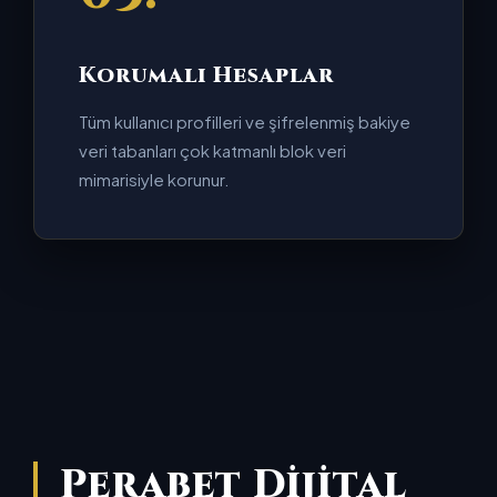
Korumalı Hesaplar
Tüm kullanıcı profilleri ve şifrelenmiş bakiye
veri tabanları çok katmanlı blok veri
mimarisiyle korunur.
Perabet Dijital