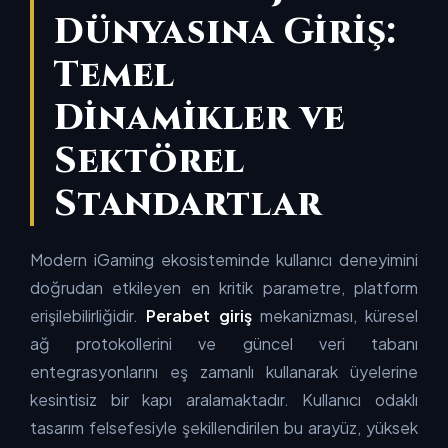
Dünyasına Giriş:
Temel
Dinamikler ve
Sektörel
Standartlar
Modern iGaming ekosisteminde kullanıcı deneyimini
doğrudan etkileyen en kritik parametre, platform
erişilebilirliğidir.
Perabet giriş
mekanizması, küresel
ağ protokollerini ve güncel veri tabanı
entegrasyonlarını eş zamanlı kullanarak üyelerine
kesintisiz bir kapı aralamaktadır. Kullanıcı odaklı
tasarım felsefesiyle şekillendirilen bu arayüz, yüksek