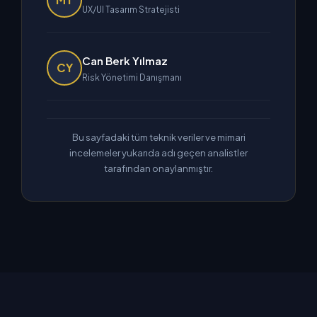
UX/UI Tasarım Stratejisti
Can Berk Yılmaz
CY
Risk Yönetimi Danışmanı
Bu sayfadaki tüm teknik veriler ve mimari
incelemeler yukarıda adı geçen analistler
tarafından onaylanmıştır.