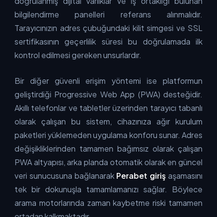
doğrulanmış dijital varlıklar ve iş ortaklığı bulunan
bilgilendirme panelleri referans alınmalıdır.
Tarayıcınızın adres çubuğundaki kilit simgesi ve SSL
sertifikasının geçerlilik süresi bu doğrulamada ilk
kontrol edilmesi gereken unsurlardır.
Bir diğer güvenli erişim yöntemi ise platformun
geliştirdiği Progressive Web App (PWA) desteğidir.
Akıllı telefonlar ve tabletler üzerinden tarayıcı tabanlı
olarak çalışan bu sistem, cihazınıza ağır kurulum
paketleri yüklemeden uygulama konforu sunar. Adres
değişikliklerinden tamamen bağımsız olarak çalışan
PWA altyapısı, arka planda otomatik olarak en güncel
veri sunucusuna bağlanarak
Perabet giriş
aşamasını
tek bir dokunuşla tamamlamanızı sağlar. Böylece
arama motorlarında zaman kaybetme riski tamamen
ortadan kalkmaktadır.