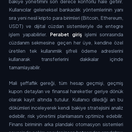
bakiye yönetimini son derece konforlu hale getirir.
Kullanıcılar geleneksel bankacılık yöntemlerinin yanı
sıra yeni nesil kripto para birimleri (Bitcoin, Ethereum,
USDT) ve dijital cüzdan sistemleriyle de entegre
işlem yapabilirler.
Perabet giriş
işlemi sonrasında
cüzdanım sekmesine geçen her üye, kendine özel
üretilen tek kullanımlık şifreli ödeme adreslerini
kullanarak transferlerini dakikalar içinde
tamamlayabilir.
Mali şeffaflık gereği, tüm hesap geçmişi, geçmiş
kupon detayları ve finansal hareketler geriye dönük
olarak kayıt altında tutulur. Kullanıcı dilediği an bu
dökümleri inceleyerek kendi bakiye stratejisini analiz
edebilir, risk yönetimi planlamasını optimize edebilir.
Finans biriminin arka plandaki otomasyon sistemleri