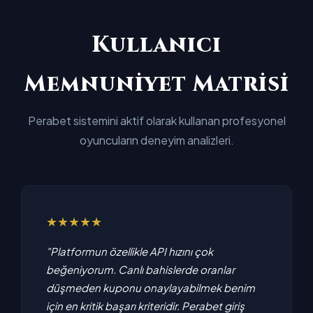
Kullanıcı
Memnuniyet Matrisi
Perabet sistemini aktif olarak kullanan profesyonel
oyuncuların deneyim analizleri.
★★★★★
"Platformun özellikle API hızını çok
beğeniyorum. Canlı bahislerde oranlar
düşmeden kuponu onaylayabilmek benim
için en kritik başarı kriteridir. Perabet giriş