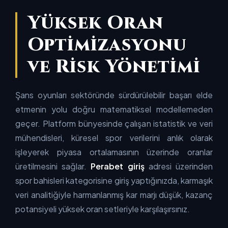
Yüksek Oran
Optimizasyonu
ve Risk Yönetimi
Şans oyunları sektöründe sürdürülebilir başarı elde
etmenin yolu doğru matematiksel modellemeden
geçer. Platform bünyesinde çalışan istatistik ve veri
mühendisleri, küresel spor verilerini anlık olarak
işleyerek piyasa ortalamasının üzerinde oranlar
üretilmesini sağlar.
Perabet giriş
adresi üzerinden
spor bahisleri kategorisine giriş yaptığınızda, karmaşık
veri analitiğiyle harmanlanmış kar marjı düşük, kazanç
potansiyeli yüksek oran setleriyle karşılaşırsınız.