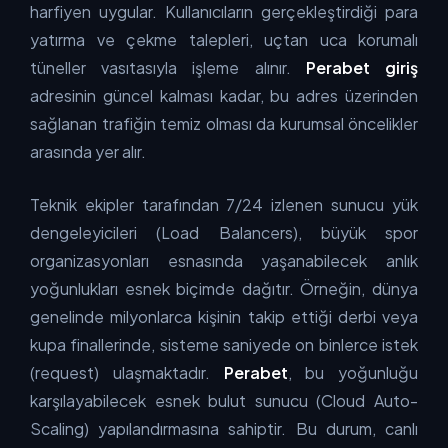
harfiyen uygular. Kullanıcıların gerçekleştirdiği para
yatırma ve çekme talepleri, uçtan uca korumalı
tüneller vasıtasıyla işleme alınır.
Perabet giriş
adresinin güncel kalması kadar, bu adres üzerinden
sağlanan trafiğin temiz olması da kurumsal öncelikler
arasında yer alır.
Teknik ekipler tarafından 7/24 izlenen sunucu yük
dengeleyicileri (Load Balancers), büyük spor
organizasyonları esnasında yaşanabilecek anlık
yoğunlukları esnek biçimde dağıtır. Örneğin, dünya
genelinde milyonlarca kişinin takip ettiği derbi veya
kupa finallerinde, sisteme saniyede on binlerce istek
(request) ulaşmaktadır.
Perabet
, bu yoğunluğu
karşılayabilecek esnek bulut sunucu (Cloud Auto-
Scaling) yapılandırmasına sahiptir. Bu durum, canlı