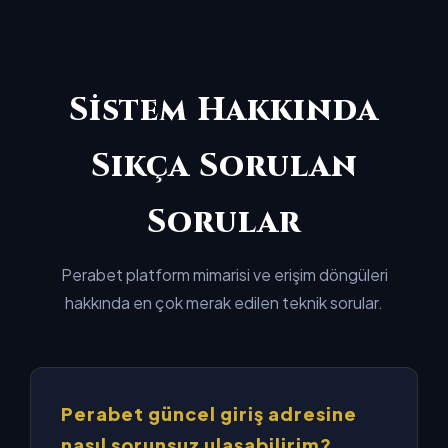
Sistem Hakkında
Sıkça Sorulan
Sorular
Perabet platform mimarisi ve erişim döngüleri
hakkında en çok merak edilen teknik sorular.
Perabet güncel giriş adresine
nasıl sorunsuz ulaşabilirim?