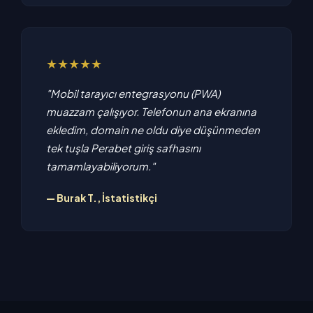
★★★★★
"Mobil tarayıcı entegrasyonu (PWA)
muazzam çalışıyor. Telefonun ana ekranına
ekledim, domain ne oldu diye düşünmeden
tek tuşla Perabet giriş safhasını
tamamlayabiliyorum."
— Burak T., İstatistikçi