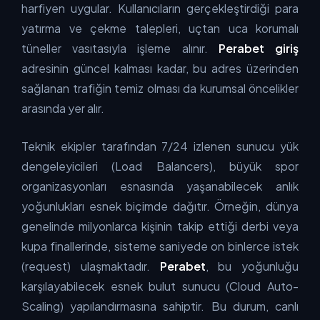
harfiyen uygular. Kullanıcıların gerçekleştirdiği para
yatırma ve çekme talepleri, uçtan uca korumalı
tüneller vasıtasıyla işleme alınır.
Perabet giriş
adresinin güncel kalması kadar, bu adres üzerinden
sağlanan trafiğin temiz olması da kurumsal öncelikler
arasında yer alır.
Teknik ekipler tarafından 7/24 izlenen sunucu yük
dengeleyicileri (Load Balancers), büyük spor
organizasyonları esnasında yaşanabilecek anlık
yoğunlukları esnek biçimde dağıtır. Örneğin, dünya
genelinde milyonlarca kişinin takip ettiği derbi veya
kupa finallerinde, sisteme saniyede on binlerce istek
(request) ulaşmaktadır.
Perabet
, bu yoğunluğu
karşılayabilecek esnek bulut sunucu (Cloud Auto-
Scaling) yapılandırmasına sahiptir. Bu durum, canlı