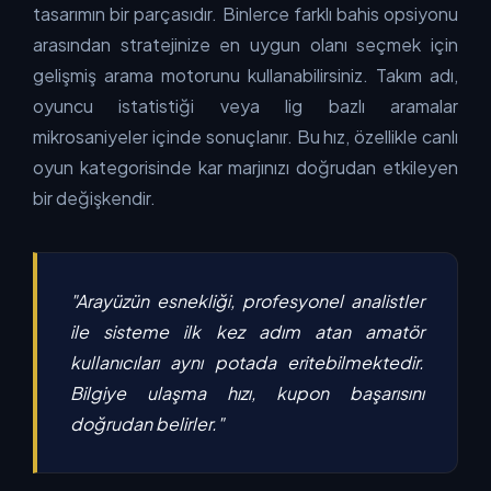
tasarımın bir parçasıdır. Binlerce farklı bahis opsiyonu
arasından stratejinize en uygun olanı seçmek için
gelişmiş arama motorunu kullanabilirsiniz. Takım adı,
oyuncu istatistiği veya lig bazlı aramalar
mikrosaniyeler içinde sonuçlanır. Bu hız, özellikle canlı
oyun kategorisinde kar marjınızı doğrudan etkileyen
bir değişkendir.
"Arayüzün esnekliği, profesyonel analistler
ile sisteme ilk kez adım atan amatör
kullanıcıları aynı potada eritebilmektedir.
Bilgiye ulaşma hızı, kupon başarısını
doğrudan belirler."