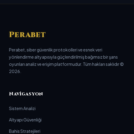
Perabet
Perabet, siber güvenlik protokolleri ve esnek veri
yönlendirme altyapısıyla güçlendirilmiş bağımsız bir şans
oyunları analiz ve erişim platformudur. Tüm hakları saklıdır ©
2026.
Navigasyon
Sistem Analizi
Altyapı Güvenliği
Bahis Stratejileri