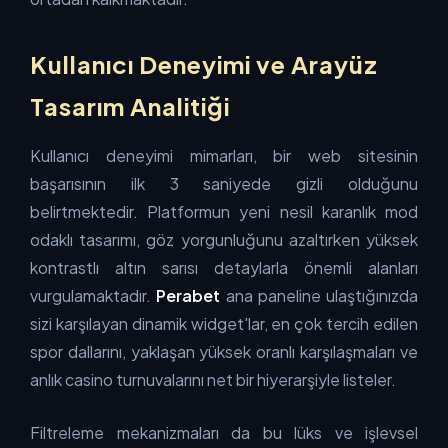
Kullanıcı Deneyimi ve Arayüz
Tasarım Analitiği
Kullanıcı deneyimi mimarları, bir web sitesinin
başarısının ilk 3 saniyede gizli olduğunu
belirtmektedir. Platformun yeni nesil karanlık mod
odaklı tasarımı, göz yorgunluğunu azaltırken yüksek
kontrastlı altın sarısı detaylarla önemli alanları
vurgulamaktadır.
Perabet
ana paneline ulaştığınızda
sizi karşılayan dinamik widget'lar, en çok tercih edilen
spor dallarını, yaklaşan yüksek oranlı karşılaşmaları ve
anlık casino turnuvalarını net bir hiyerarşiyle listeler.
Filtreleme mekanizmaları da bu lüks ve işlevsel