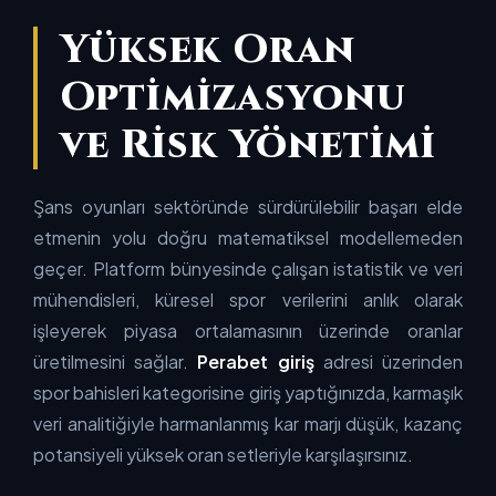
Yüksek Oran
Optimizasyonu
ve Risk Yönetimi
Şans oyunları sektöründe sürdürülebilir başarı elde
etmenin yolu doğru matematiksel modellemeden
geçer. Platform bünyesinde çalışan istatistik ve veri
mühendisleri, küresel spor verilerini anlık olarak
işleyerek piyasa ortalamasının üzerinde oranlar
üretilmesini sağlar.
Perabet giriş
adresi üzerinden
spor bahisleri kategorisine giriş yaptığınızda, karmaşık
veri analitiğiyle harmanlanmış kar marjı düşük, kazanç
potansiyeli yüksek oran setleriyle karşılaşırsınız.