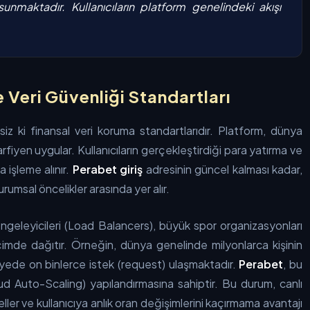
sunmaktadır. Kullanıcıların platform genelindeki akışı
 Veri Güvenliği Standartları
siz ki finansal veri koruma standartlarıdır. Platform, dünya
fiyen uygular. Kullanıcıların gerçekleştirdiği para yatırma ve
 işleme alınır.
Perabet giriş
adresinin güncel kalması kadar,
umsal öncelikler arasında yer alır.
ngeleyicileri (Load Balancers), büyük spor organizasyonları
imde dağıtır. Örneğin, dünya genelinde milyonlarca kişinin
niyede on binlerce istek (request) ulaşmaktadır.
Perabet
, bu
d Auto-Scaling) yapılandırmasına sahiptir. Bu durum, canlı
er ve kullanıcıya anlık oran değişimlerini kaçırmama avantajı