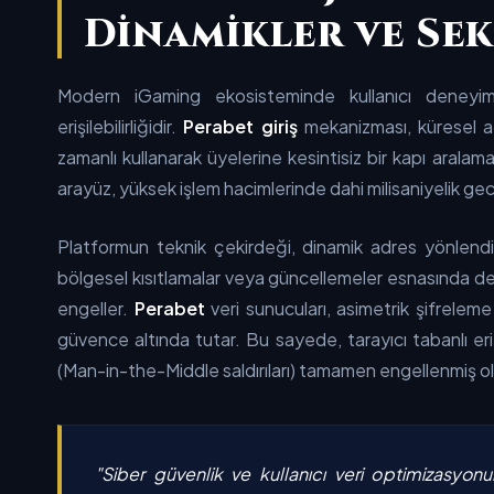
Dinamikler ve Se
Modern iGaming ekosisteminde kullanıcı deneyim
erişilebilirliğidir.
Perabet giriş
mekanizması, küresel ağ
zamanlı kullanarak üyelerine kesintisiz bir kapı aralamak
arayüz, yüksek işlem hacimlerinde dahi milisaniyelik ge
Platformun teknik çekirdeği, dinamik adres yönlendi
bölgesel kısıtlamalar veya güncellemeler esnasında devr
engeller.
Perabet
veri sunucuları, asimetrik şifreleme 
güvence altında tutar. Bu sayede, tarayıcı tabanlı eri
(Man-in-the-Middle saldırıları) tamamen engellenmiş ol
"Siber güvenlik ve kullanıcı veri optimizasyo