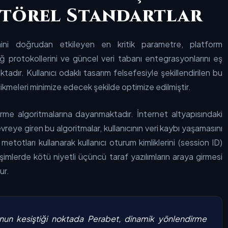
ktörel Standartlar
ini doğrudan etkileyen en kritik parametre, platform
 protokollerini ve güncel veri tabanı entegrasyonlarını eş
tadır. Kullanıcı odaklı tasarım felsefesiyle şekillendirilen bu
cikmeleri minimize edecek şekilde optimize edilmiştir.
rme algoritmalarına dayanmaktadır. İnternet altyapısındaki
eye giren bu algoritmalar, kullanıcının veri kaybı yaşamasını
metotları kullanarak kullanıcı oturum kimliklerini (session ID)
şimlerde kötü niyetli üçüncü taraf yazılımların araya girmesi
ur.
nunun kesiştiği noktada Perabet, dinamik yönlendirme