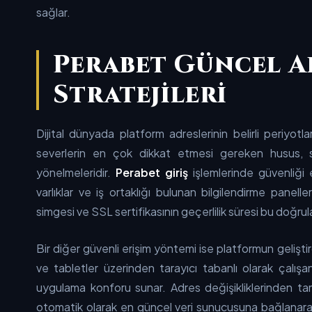
sağlar.
Perabet Güncel A
Stratejileri
Dijital dünyada platform adreslerinin belirli periyot
severlerin en çok dikkat etmesi gereken husus, s
yönelmeleridir.
Perabet giriş
işlemlerinde güvenliği 
varlıklar ve iş ortaklığı bulunan bilgilendirme panelle
simgesi ve SSL sertifikasının geçerlilik süresi bu doğru
Bir diğer güvenli erişim yöntemi ise platformun gelişti
ve tabletler üzerinden tarayıcı tabanlı olarak çalış
uygulama konforu sunar. Adres değişikliklerinden t
otomatik olarak en güncel veri sunucusuna bağlanar