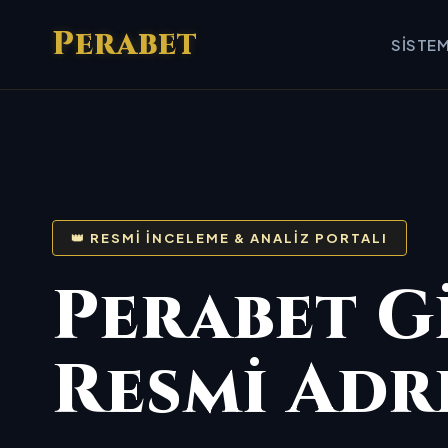
Perabet
SISTEM
👑 RESMI İNCELEME & ANALIZ PORTALI
Perabet G
Resmi Adr