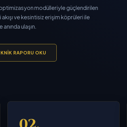
 optimizasyon modülleriyle güçlendirilen
akışı ve kesintisiz erişim köprüleri ile
e anında ulaşın.
EKNIK RAPORU OKU
02.