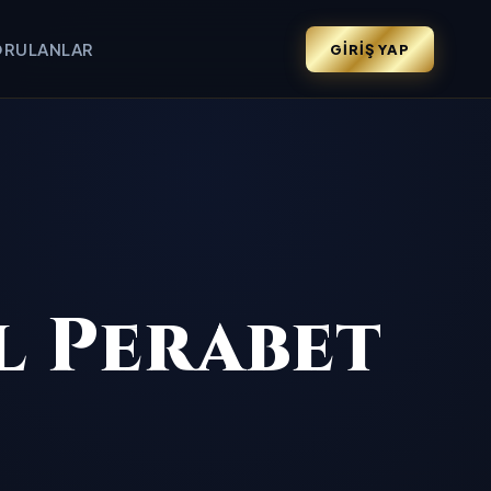
ORULANLAR
GIRIŞ YAP
l Perabet