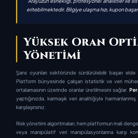
"Arayüzün esnekliği, profesyonel analistler ile s
eritebilmektedir. Bilgiye ulaşma hızı, kupon başarı
Yüksek Oran Opti
Yönetimi
Şans oyunları sektöründe sürdürülebilir başarı e
Platform bünyesinde çalışan istatistik ve veri mühendi
ortalamasının üzerinde oranlar üretilmesini sağlar.
Per
yaptığınızda, karmaşık veri analitiğiyle harmanlanmış
karşılaşırsınız.
Risk yönetimi algoritmaları, hem platformun mali dengesin
veya manipülatif veri manipülasyonlarına karşı ko