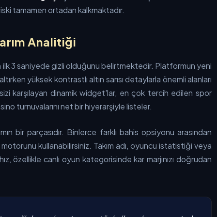
iski tamamen ortadan kalkmaktadır.
arım Analitiği
ın ilk 3 saniyede gizli olduğunu belirtmektedir. Platformun yeni
tırken yüksek kontrastlı altın sarısı detaylarla önemli alanları
izi karşılayan dinamik widget'lar, en çok tercih edilen spor
sino turnuvalarını net bir hiyerarşiyle listeler.
mın bir parçasıdır. Binlerce farklı bahis opsiyonu arasından
motorunu kullanabilirsiniz. Takım adı, oyuncu istatistiği veya
hız, özellikle canlı oyun kategorisinde kar marjınızı doğrudan