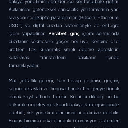
bakiye yönetimini son derece konforlu hale getirir.
Kullanıcılar geleneksel bankacılık yöntemlerinin yanı
sıra yeni nesil kripto para birimleri (Bitcoin, Ethereum,
USDT) ve dijital cüzdan sistemleriyle de entegre
işlem yapabilirler.
Perabet giriş
işlemi sonrasında
cüzdanım sekmesine geçen her üye, kendine özel
üretilen tek kullanımlık şifreli ödeme adreslerini
kullanarak transferlerini dakikalar içinde
tamamlayabilir.
Mali şeffaflık gereği, tüm hesap geçmişi, geçmiş
kupon detayları ve finansal hareketler geriye dönük
olarak kayıt altında tutulur. Kullanıcı dilediği an bu
dökümleri inceleyerek kendi bakiye stratejisini analiz
edebilir, risk yönetimi planlamasını optimize edebilir.
Finans biriminin arka plandaki otomasyon sistemleri