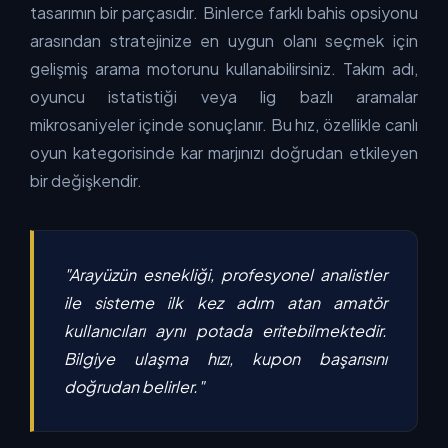
tasarımın bir parçasıdır. Binlerce farklı bahis opsiyonu
arasından stratejinize en uygun olanı seçmek için
gelişmiş arama motorunu kullanabilirsiniz. Takım adı,
oyuncu istatistiği veya lig bazlı aramalar
mikrosaniyeler içinde sonuçlanır. Bu hız, özellikle canlı
oyun kategorisinde kar marjınızı doğrudan etkileyen
bir değişkendir.
"Arayüzün esnekliği, profesyonel analistler
ile sisteme ilk kez adım atan amatör
kullanıcıları aynı potada eritebilmektedir.
Bilgiye ulaşma hızı, kupon başarısını
doğrudan belirler."