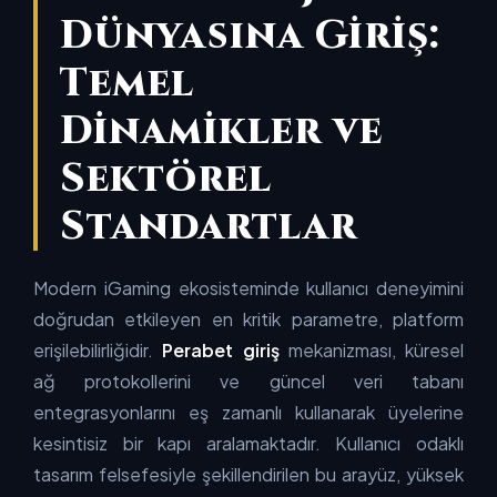
Dünyasına Giriş:
Temel
Dinamikler ve
Sektörel
Standartlar
Modern iGaming ekosisteminde kullanıcı deneyimini
doğrudan etkileyen en kritik parametre, platform
erişilebilirliğidir.
Perabet giriş
mekanizması, küresel
ağ protokollerini ve güncel veri tabanı
entegrasyonlarını eş zamanlı kullanarak üyelerine
kesintisiz bir kapı aralamaktadır. Kullanıcı odaklı
tasarım felsefesiyle şekillendirilen bu arayüz, yüksek