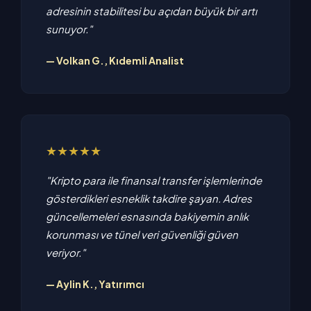
adresinin stabilitesi bu açıdan büyük bir artı
sunuyor."
— Volkan G., Kıdemli Analist
★★★★★
"Kripto para ile finansal transfer işlemlerinde
gösterdikleri esneklik takdire şayan. Adres
güncellemeleri esnasında bakiyemin anlık
korunması ve tünel veri güvenliği güven
veriyor."
— Aylin K., Yatırımcı