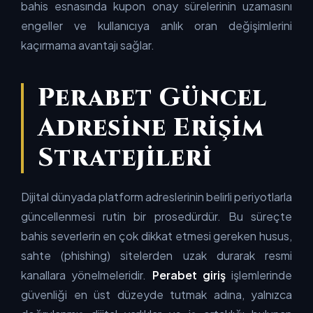
bahis esnasında kupon onay sürelerinin uzamasını
engeller ve kullanıcıya anlık oran değişimlerini
kaçırmama avantajı sağlar.
Perabet Güncel
Adresine Erişim
Stratejileri
Dijital dünyada platform adreslerinin belirli periyotlarla
güncellenmesi rutin bir prosedürdür. Bu süreçte
bahis severlerin en çok dikkat etmesi gereken husus,
sahte (phishing) sitelerden uzak durarak resmi
kanallara yönelmeleridir.
Perabet giriş
işlemlerinde
güvenliği en üst düzeyde tutmak adına, yalnızca