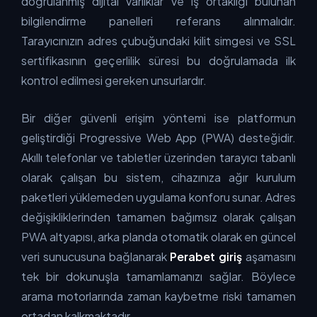
doğrulanmış dijital varlıklar ve iş ortaklığı bulunan
bilgilendirme panelleri referans alınmalıdır.
Tarayıcınızın adres çubuğundaki kilit simgesi ve SSL
sertifikasının geçerlilik süresi bu doğrulamada ilk
kontrol edilmesi gereken unsurlardır.
Bir diğer güvenli erişim yöntemi ise platformun
geliştirdiği Progressive Web App (PWA) desteğidir.
Akıllı telefonlar ve tabletler üzerinden tarayıcı tabanlı
olarak çalışan bu sistem, cihazınıza ağır kurulum
paketleri yüklemeden uygulama konforu sunar. Adres
değişikliklerinden tamamen bağımsız olarak çalışan
PWA altyapısı, arka planda otomatik olarak en güncel
veri sunucusuna bağlanarak
Perabet giriş
aşamasını
tek bir dokunuşla tamamlamanızı sağlar. Böylece
arama motorlarında zaman kaybetme riski tamamen
ortadan kalkmaktadır.