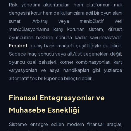
Risk yönetimi algoritmaları, hem platformun mali
dengesini korur hem de kullanıcılara adil bir oyun alanı
sunar. Arbitraj veya manipülatif veri
manipülasyonlarına karşı korunan sistem, dürüst
oyuncuların haklarını sonuna kadar savunmaktadır.
Perabet
, geniş bahis marketi çeşitliliğiyle de bilinir.
Sadece maç sonucu veya alt/üst seçenekleri değil;
oyuncu özel bahisleri, korner kombinasyonları, kart
varyasyonları ve asya handikapları gibi yüzlerce
alternatif tek bir kuponda birleştirilebilir.
Finansal Entegrasyonlar ve
Muhasebe Esnekliği
Sisteme entegre edilen modern finansal araçlar,