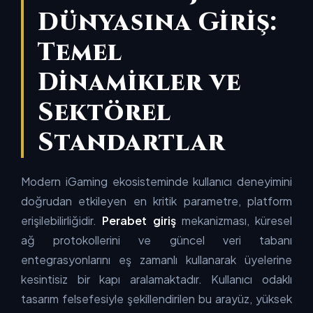
Dünyasına Giriş:
Temel
Dinamikler ve
Sektörel
Standartlar
Modern iGaming ekosisteminde kullanıcı deneyimini
doğrudan etkileyen en kritik parametre, platform
erişilebilirliğidir.
Perabet giriş
mekanizması, küresel
ağ protokollerini ve güncel veri tabanı
entegrasyonlarını eş zamanlı kullanarak üyelerine
kesintisiz bir kapı aralamaktadır. Kullanıcı odaklı
tasarım felsefesiyle şekillendirilen bu arayüz, yüksek