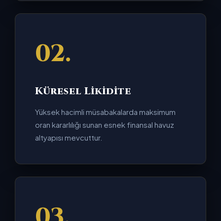
02.
Küresel Likidite
Yüksek hacimli müsabakalarda maksimum
oran kararlılığı sunan esnek finansal havuz
altyapısı mevcuttur.
03.