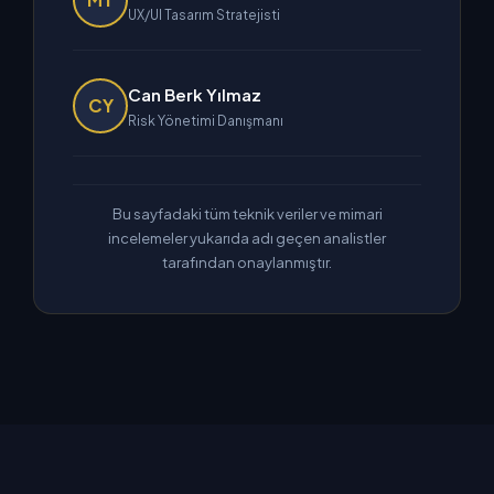
UX/UI Tasarım Stratejisti
Can Berk Yılmaz
CY
Risk Yönetimi Danışmanı
Bu sayfadaki tüm teknik veriler ve mimari
incelemeler yukarıda adı geçen analistler
tarafından onaylanmıştır.