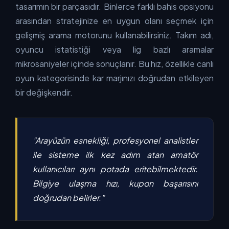
tasarımın bir parçasıdır. Binlerce farklı bahis opsiyonu
arasından stratejinize en uygun olanı seçmek için
gelişmiş arama motorunu kullanabilirsiniz. Takım adı,
oyuncu istatistiği veya lig bazlı aramalar
mikrosaniyeler içinde sonuçlanır. Bu hız, özellikle canlı
oyun kategorisinde kar marjınızı doğrudan etkileyen
bir değişkendir.
"Arayüzün esnekliği, profesyonel analistler
ile sisteme ilk kez adım atan amatör
kullanıcıları aynı potada eritebilmektedir.
Bilgiye ulaşma hızı, kupon başarısını
doğrudan belirler."