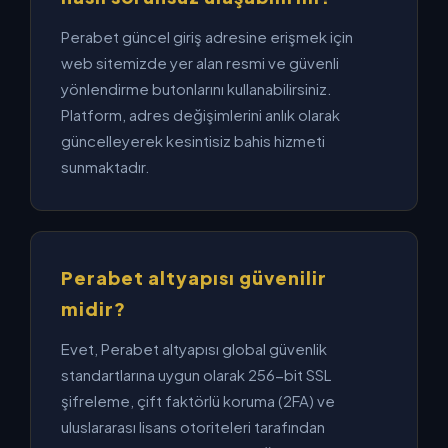
Perabet güncel giriş adresine erişmek için
web sitemizde yer alan resmi ve güvenli
yönlendirme butonlarını kullanabilirsiniz.
Platform, adres değişimlerini anlık olarak
güncelleyerek kesintisiz bahis hizmeti
sunmaktadır.
Perabet altyapısı güvenilir
midir?
Evet, Perabet altyapısı global güvenlik
standartlarına uygun olarak 256-bit SSL
şifreleme, çift faktörlü koruma (2FA) ve
uluslararası lisans otoriteleri tarafından