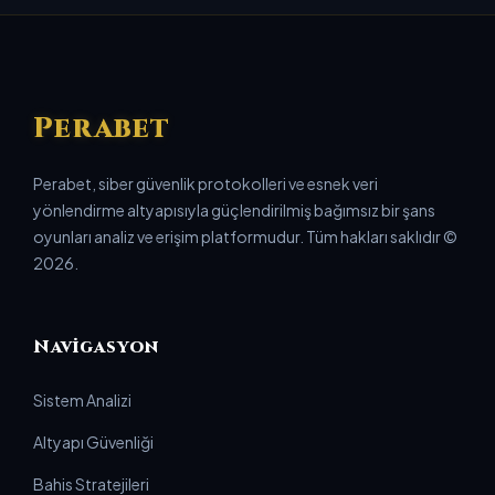
Perabet
Perabet, siber güvenlik protokolleri ve esnek veri
yönlendirme altyapısıyla güçlendirilmiş bağımsız bir şans
oyunları analiz ve erişim platformudur. Tüm hakları saklıdır ©
2026.
Navigasyon
Sistem Analizi
Altyapı Güvenliği
Bahis Stratejileri