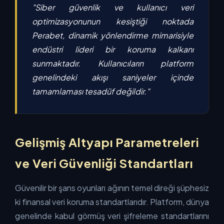
"Siber güvenlik ve kullanıcı veri
optimizasyonunun kesiştiği noktada
Perabet, dinamik yönlendirme mimarisiyle
endüstri lideri bir koruma kalkanı
sunmaktadır. Kullanıcıların platform
genelindeki akışı saniyeler içinde
tamamlaması tesadüf değildir."
Gelişmiş Altyapı Parametreleri
ve Veri Güvenliği Standartları
Güvenilir bir şans oyunları ağının temel direği şüphesiz
ki finansal veri koruma standartlarıdır. Platform, dünya
genelinde kabul görmüş veri şifreleme standartlarını