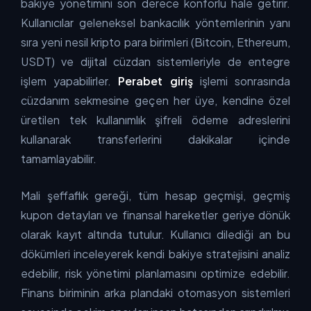
bakiye yönetimini son derece konforlu hale getirir.
Kullanıcılar geleneksel bankacılık yöntemlerinin yanı
sıra yeni nesil kripto para birimleri (Bitcoin, Ethereum,
USDT) ve dijital cüzdan sistemleriyle de entegre
işlem yapabilirler.
Perabet giriş
işlemi sonrasında
cüzdanım sekmesine geçen her üye, kendine özel
üretilen tek kullanımlık şifreli ödeme adreslerini
kullanarak transferlerini dakikalar içinde
tamamlayabilir.
Mali şeffaflık gereği, tüm hesap geçmişi, geçmiş
kupon detayları ve finansal hareketler geriye dönük
olarak kayıt altında tutulur. Kullanıcı dilediği an bu
dökümleri inceleyerek kendi bakiye stratejisini analiz
edebilir, risk yönetimi planlamasını optimize edebilir.
Finans biriminin arka plandaki otomasyon sistemleri