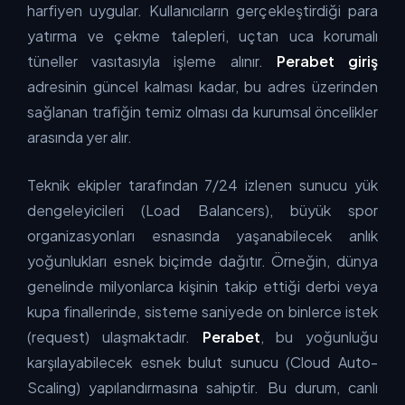
harfiyen uygular. Kullanıcıların gerçekleştirdiği para
yatırma ve çekme talepleri, uçtan uca korumalı
tüneller vasıtasıyla işleme alınır.
Perabet giriş
adresinin güncel kalması kadar, bu adres üzerinden
sağlanan trafiğin temiz olması da kurumsal öncelikler
arasında yer alır.
Teknik ekipler tarafından 7/24 izlenen sunucu yük
dengeleyicileri (Load Balancers), büyük spor
organizasyonları esnasında yaşanabilecek anlık
yoğunlukları esnek biçimde dağıtır. Örneğin, dünya
genelinde milyonlarca kişinin takip ettiği derbi veya
kupa finallerinde, sisteme saniyede on binlerce istek
(request) ulaşmaktadır.
Perabet
, bu yoğunluğu
karşılayabilecek esnek bulut sunucu (Cloud Auto-
Scaling) yapılandırmasına sahiptir. Bu durum, canlı